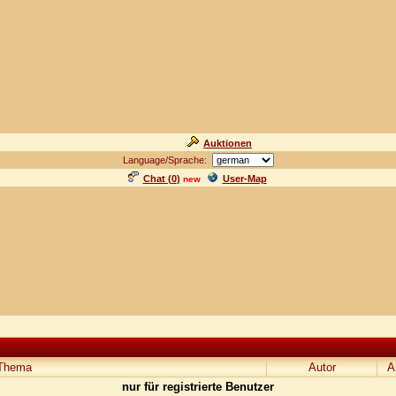
Auktionen
Language/Sprache:
Chat (
0
)
User-Map
new
Thema
Autor
A
nur für registrierte Benutzer