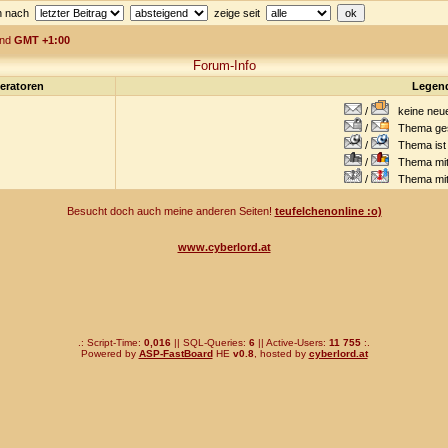
en nach
zeige seit
ind
GMT +1:00
Forum-Info
eratoren
Legen
/
keine neuen
/
Thema gesc
/
Thema ist w
/
Thema mit 
/
Thema mit S
Besucht doch auch meine anderen Seiten!
teufelchenonline :o)
www.cyberlord.at
.: Script-Time:
0,016
|| SQL-Queries:
6
|| Active-Users:
11 755
:.
Powered by
ASP-FastBoard
HE
v0.8
, hosted by
cyberlord.at