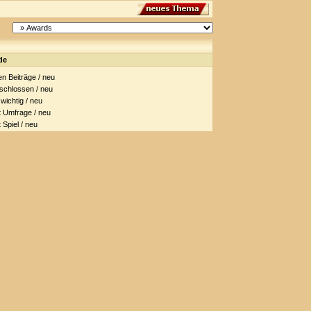
de
 Beiträge / neu
hlossen / neu
ichtig / neu
Umfrage / neu
piel / neu