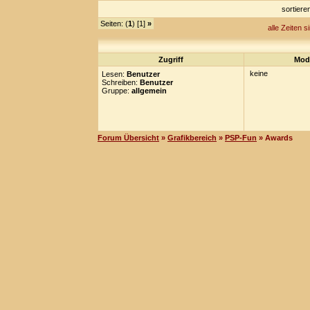
sortier
Seiten: (
1
) [1]
»
alle Zeiten s
Zugriff
Mod
keine
Lesen:
Benutzer
Schreiben:
Benutzer
Gruppe:
allgemein
Forum Übersicht
»
Grafikbereich
»
PSP-Fun
» Awards