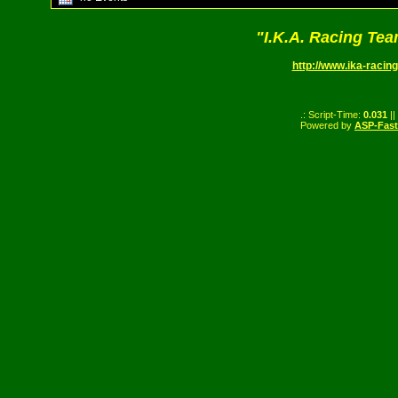
"I.K.A. Racing Te
http://www.ika-racing
.: Script-Time:
0.031
||
Powered by
ASP-Fas