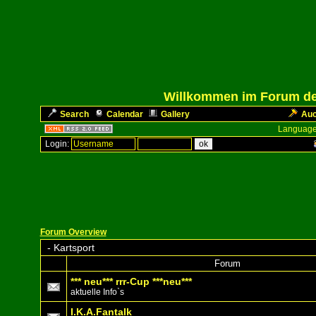
Willkommen im Forum des
Search
Calendar
Gallery
Auc
Language
Login:
Forum Overview
-
Kartsport
Forum
*** neu*** rrr-Cup ***neu***
aktuelle Info`s
I.K.A.Fantalk