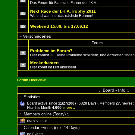
Das Forum für Fans und Fahrer der I.K.A.
Next Race der I.K.A.Trophy 2011
Wo und wann ist das nächste Rennen!
Weekend 15.06. bis 17.06.12
-
Verschiedenes
Forum
Probleme im Forum?
Hier kannst Du Deine Probleme schildern, und Antworten finden
Meckerkasten
Hier könnt Ihr Luft ablassen!
Forum Overview
.: Board - Info :.
:: Statistics :.
Board active since
11/27/2007
(6828 Days), Members
27
, newes
Hits this Month
4,600
,
more ..
:: Members online (Today) :.
none online
:: Calendar-Events (next 14 Days) :.
no Events