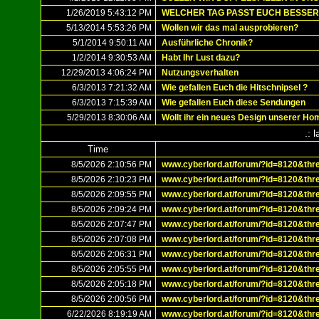
1/26/2019 5:43:12 PM
WELCHER TAG PASST EUCH BESSER
5/13/2014 5:53:26 PM
Wollen wir das mal ausprobieren?
5/1/2014 9:50:11 AM
Ausführliche Chronik?
1/2/2014 9:30:53 AM
Habt Ihr Lust dazu?
12/29/2013 4:06:24 PM
Nutzungsverhalten
6/3/2013 7:21:32 AM
Wie gefallen Euch die Hitschnipsel ?
6/3/2013 7:15:39 AM
Wie gefallen Euch diese Sendungen
5/29/2013 8:30:06 AM
Wollt ihr ein neues Design unserer H
.: 
Time
8/5/2026 2:10:56 PM
www.cyberlord.at/forum/?id=8120&thr
8/5/2026 2:10:23 PM
www.cyberlord.at/forum/?id=8120&thr
8/5/2026 2:09:55 PM
www.cyberlord.at/forum/?id=8120&thr
8/5/2026 2:09:24 PM
www.cyberlord.at/forum/?id=8120&thr
8/5/2026 2:07:47 PM
www.cyberlord.at/forum/?id=8120&thr
8/5/2026 2:07:08 PM
www.cyberlord.at/forum/?id=8120&thr
8/5/2026 2:06:31 PM
www.cyberlord.at/forum/?id=8120&thr
8/5/2026 2:05:55 PM
www.cyberlord.at/forum/?id=8120&thr
8/5/2026 2:05:18 PM
www.cyberlord.at/forum/?id=8120&thr
8/5/2026 2:00:56 PM
www.cyberlord.at/forum/?id=8120&thr
6/22/2026 8:19:19 AM
www.cyberlord.at/forum/?id=8120&thr