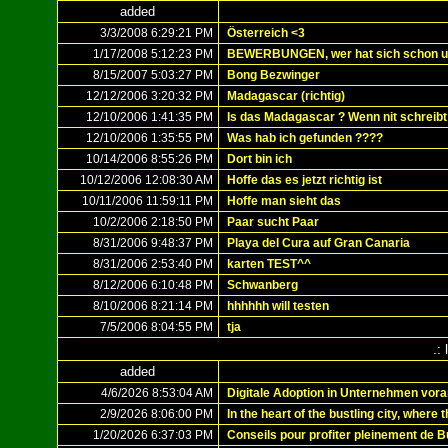
added
3/3/2008 6:29:21 PM
Österreich <3
1/17/2008 5:12:23 PM
BEWERBUNGEN, wer hat sich schon un
8/15/2007 5:03:27 PM
Bong Bezwinger
12/12/2006 3:20:32 PM
Madagascar (richtig)
12/10/2006 1:41:35 PM
Is das Madagascar ? Wenn nit schreibt m
12/10/2006 1:35:55 PM
Was hab ich gefunden ????
10/14/2006 8:55:26 PM
Dort bin ich
10/12/2006 12:08:30 AM
Hoffe das es jetzt richtig ist
10/11/2006 11:59:11 PM
Hoffe man sieht das
10/2/2006 2:18:50 PM
Paar sucht Paar
8/31/2006 9:48:37 PM
Playa del Cura auf Gran Canaria
8/31/2006 2:53:40 PM
karten TEST^^
8/12/2006 6:10:48 PM
Schwanberg
8/10/2006 8:21:14 PM
hhhhhh will testen
7/5/2006 8:04:55 PM
tja
.:
added
4/6/2026 8:53:04 AM
Digitale Adoption in Unternehmen vora
2/9/2026 8:06:00 PM
In the heart of the bustling city, where
1/20/2026 6:37:03 PM
Conseils pour profiter pleinement de 