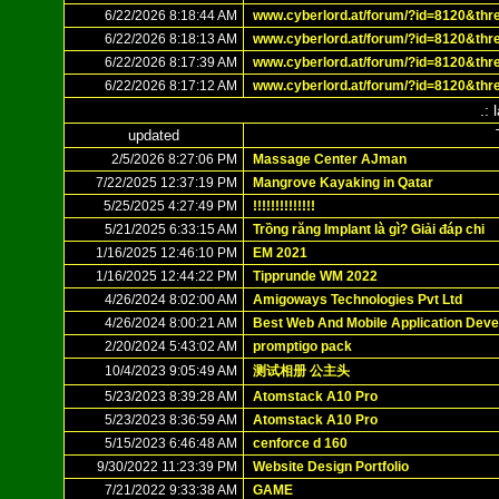
6/22/2026 8:18:44 AM
www.cyberlord.at/forum/?id=8120&thr
6/22/2026 8:18:13 AM
www.cyberlord.at/forum/?id=8120&thr
6/22/2026 8:17:39 AM
www.cyberlord.at/forum/?id=8120&thr
6/22/2026 8:17:12 AM
www.cyberlord.at/forum/?id=8120&thr
.: 
updated
2/5/2026 8:27:06 PM
Massage Center AJman
7/22/2025 12:37:19 PM
Mangrove Kayaking in Qatar
5/25/2025 4:27:49 PM
!!!!!!!!!!!!!!
5/21/2025 6:33:15 AM
Trồng răng Implant là gì? Giải đáp chi
1/16/2025 12:46:10 PM
EM 2021
1/16/2025 12:44:22 PM
Tipprunde WM 2022
4/26/2024 8:02:00 AM
Amigoways Technologies Pvt Ltd
4/26/2024 8:00:21 AM
Best Web And Mobile Application De
2/20/2024 5:43:02 AM
promptigo pack
10/4/2023 9:05:49 AM
测试相册 公主头
5/23/2023 8:39:28 AM
Atomstack A10 Pro
5/23/2023 8:36:59 AM
Atomstack A10 Pro
5/15/2023 6:46:48 AM
cenforce d 160
9/30/2022 11:23:39 PM
Website Design Portfolio
7/21/2022 9:33:38 AM
GAME