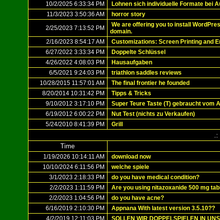
10/2/2025 6:33:34 PM
Lohnen sich individuelle Formate bei 
11/3/2023 3:50:36 AM
horror story
We are offering you to install WordPr
2/25/2023 7:13:52 PM
domain.
2/16/2023 8:54:17 AM
Customizations: Screen Printing and 
6/27/2022 3:33:34 PM
Doppelte Schlüssel
4/26/2022 4:08:03 PM
Hausaufgaben
6/5/2021 9:24:03 PM
triathlon saddles reviews
10/28/2015 11:57:01 AM
The final frontier he founded
8/20/2014 10:31:42 PM
Tipps & Tricks
9/10/2012 3:17:10 PM
Super Teure Taste (T) gebraucht vom 
6/19/2012 6:00:22 PM
Nut Test (nichts zu Verkaufen)
5/24/2010 8:41:39 PM
Grill
.:
Time
1/19/2026 10:14:11 AM
download now
10/10/2024 6:11:56 PM
welche spiele
3/1/2023 2:18:33 PM
do you have medical condition?
2/2/2023 1:11:59 PM
Are you using nitazoxanide 500 mg tabl
2/2/2023 1:04:56 PM
do you have acne?
6/16/2019 2:10:30 PM
Appnana With latest version 3.5.10??
4/2/2019 12:11:03 PM
SOLLEN WIR DOPPELSPIELEN IN UN