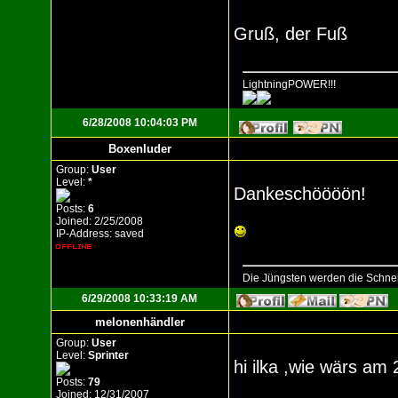
Gruß, der Fuß
LightningPOWER!!!
6/28/2008 10:04:03 PM
Boxenluder
Group:
User
Level:
*
Dankeschöööön!
Posts:
6
Joined: 2/25/2008
IP-Address: saved
Die Jüngsten werden die Schnells
6/29/2008 10:33:19 AM
melonenhändler
Group:
User
Level:
Sprinter
hi ilka ,wie wärs am
Posts:
79
Joined: 12/31/2007