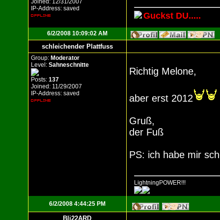
Joined: 12/31/2007
IP-Address: saved
Guckst DU.....
6/2/2008 10:09:02 AM
schleichender Plattfuss
Group:
Moderator
Level:
Sahneschnitte
Richtig Melone,
Posts:
137
Joined: 11/29/2007
IP-Address: saved
aber erst 2012
Gruß,
der Fuß
PS: ich habe mir sch
LightningPOWER!!!
6/2/2008 4:44:25 PM
Bli22ARD