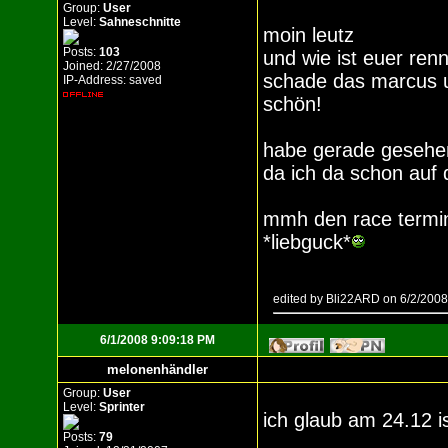
Group:
User
Level:
Sahneschnitte
moin leutz
Posts:
103
und wie ist euer ren
Joined: 2/27/2008
schade das marcus un
IP-Address: saved
schön!
habe gerade gesehen
da ich da schon auf
mmh den race termin
*liebguck*
edited by Bli22ARD on 6/2/200
6/1/2008 9:09:18 PM
melonenhändler
Group:
User
Level:
Sprinter
ich glaub am 24.12 i
Posts:
79