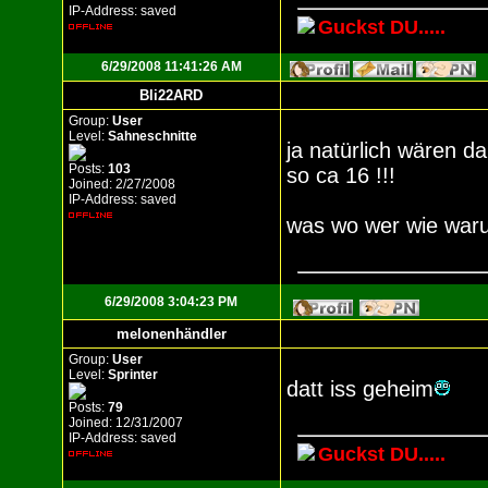
IP-Address: saved
Guckst DU.....
6/29/2008 11:41:26 AM
Bli22ARD
Group:
User
Level:
Sahneschnitte
ja natürlich wären 
Posts:
103
so ca 16 !!!
Joined: 2/27/2008
IP-Address: saved
was wo wer wie warum
6/29/2008 3:04:23 PM
melonenhändler
Group:
User
Level:
Sprinter
datt iss geheim
Posts:
79
Joined: 12/31/2007
IP-Address: saved
Guckst DU.....