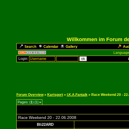
Willkommen im Forum des
Search
Calendar
Gallery
Auc
Language
Login:
Forum Overview
»
Kartsport
»
I.K.A.Fantalk
» Race Weekend 20 - 22
Pages: (
1
) [1]
»
Race Weekend 20 - 22.06.2008
Bli22ARD