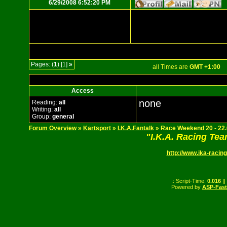
6/29/2008 6:52:20 PM
Pages: (
1
) [1]
»
all Times are
GMT +1:00
Access
none
Reading:
all
Writing:
all
Group:
general
Forum Overview
»
Kartsport
»
I.K.A.Fantalk
» Race Weekend 20 - 22
"I.K.A. Racing Te
http://www.ika-racing
.: Script-Time:
0.016
||
Powered by
ASP-Fas