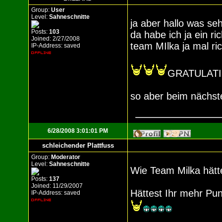
Group:
User
Level:
Sahneschnitte
ja aber hallo was s
Posts:
103
da habe ich ja ein r
Joined: 2/27/2008
team MIlka ja mal r
IP-Address: saved
GRATULATI
so aber beim nächste
6/28/2008 3:01:01 PM
schleichender Plattfuss
Group:
Moderator
Level:
Sahneschnitte
Wie Team Milka hätt
Posts:
137
Joined: 11/29/2007
Hättest Ihr mehr P
IP-Address: saved