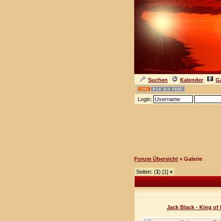
Suchen
Kalender
Ga
Login:
Forum Übersicht
» Galerie
Seiten: (
1
) [1]
»
Jack Black - King of