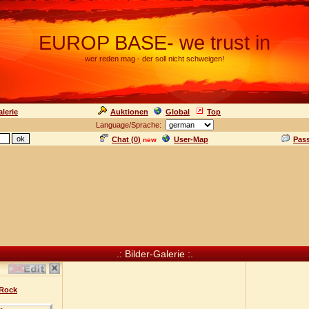
EUROP BASE- we trust in
wer reden mag - der soll nicht schweigen!
lerie
Auktionen
Global
Top
Language/Sprache:
Chat (
0
)
User-Map
Pas
new
.: Bilder-Galerie :.
 Rock