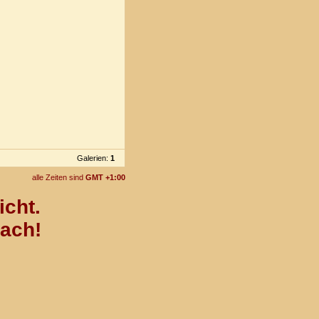
Galerien:
1
alle Zeiten sind
GMT +1:00
icht.
nach!