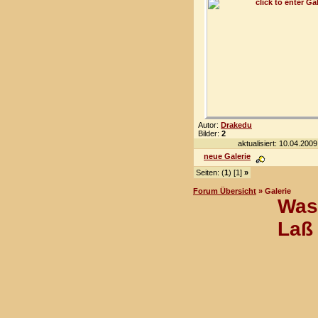
Autor:
Drakedu
Bilder:
2
aktualisiert: 10.04.2009
neue Galerie
Seiten: (
1
) [1]
»
Forum Übersicht
» Galerie
Was 
Laß 