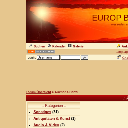
EUROP BA
wer reden m
Suchen
Kalender
Galerie
Auk
Languag
Login:
Cha
Forum Übersicht
» Auktions-Portal
.: 
.: Kategorien :.
Sonstiges
(
31
)
Antiquitäten & Kunst
(
1
)
Audio & Video
(
2
)