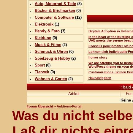
Auto, Motorrad & Teile
(
8
)
Bücher & Briefmarken
(0)
Computer & Software
(
12
)
Elektronik
(
1
)
Handy & Foto
(
3
)
Digitale Adoption in Unter
In the heart of the bustling c
Kleidung
(0)
UAE meets the serene beaut
Musik & Filme
(
2
)
Conseils pour profiter plei
Schmuck & Uhren
(0)
Lohnen sich individuelle Fo
horror story
Spielzeug & Hobby
(
2
)
We are offering you to insta
Sport
(0)
WordPress theme on your d
Tierwelt
(0)
Customizations: Screen Pri
Hausaufgaben
Wohnen & Garten
(
2
)
.: bald
Artikel
For
Keine 
Forum Übersicht
» Auktions-Portal
Was du nicht selber
Laß dir nichts einr