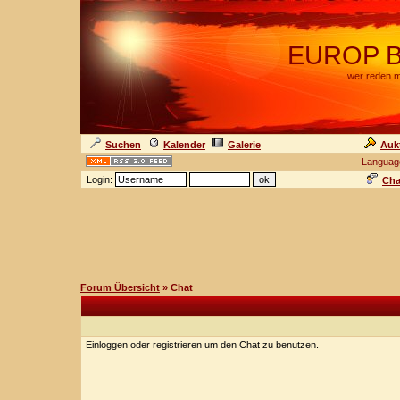
EUROP BA
wer reden m
Suchen
Kalender
Galerie
Auk
Languag
Login:
Cha
Forum Übersicht
» Chat
Einloggen oder registrieren um den Chat zu benutzen.