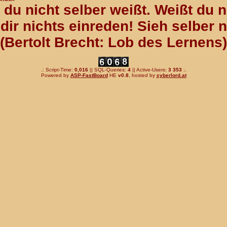
du nicht selber weißt. Weißt du n
dir nichts einreden! Sieh selber 
(Bertolt Brecht: Lob des Lernens)
.: Script-Time:
0,016
|| SQL-Queries:
4
|| Active-Users:
3 353
:.
Powered by
ASP-FastBoard
HE
v0.8
, hosted by
cyberlord.at