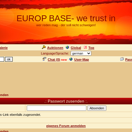
EUROP BASE- we trust in
wer reden mag - der soll nicht schweigen!
lerie
Auktionen
Global
Top
Language/Sprache:
Chat (
0
)
User-Map
Pas
new
enden
.: Passwort zusenden :.
gs-Link ebenfalls zugesendet.
eigenes Forum anmelden
enden