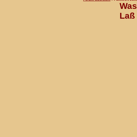
Was 
Laß 