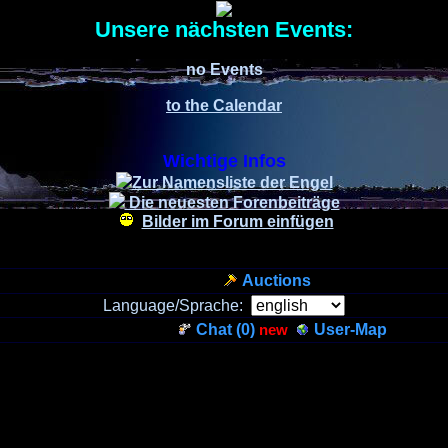
Unsere nächsten Events:
no Events
to the Calendar
Wichtige Infos
Zur Namensliste der Engel
Die neuesten Forenbeiträge
Bilder im Forum einfügen
Auctions
Language/Sprache:
Chat (
0
)
new
User-Map