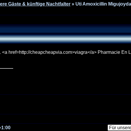
ere Gäste & künftige Nachtfalter
» Uti Amoxicillin Migujoyd
121 <a href=http://cheapcheapvia.com>viagra</a> Pharmacie En L
+1:00