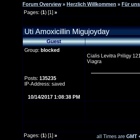
Forum Overview
»
Herzlich Willkommen
»
Für uns
Pages: (
1
) [1]
»
Uti Amoxicillin Migujoyday
Guest
Group:
blocked
Cialis Levitra Priligy 
Viagra
Posts:
135235
IP-Address: saved
10/14/2017 1:08:38 PM
Pages: (
1
) [1]
»
all Times are
GMT 