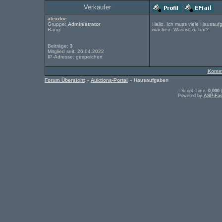
Verkäufer
alexdoe
Gruppe:
Administrator
Hallo. Ich muss viele Hausauf
Rang:
machen. Was ist zu tun?
Beiträge:
3
Mitglied seit: 26.04.2022
IP-Adresse: gespeichert
Komme
Forum Übersicht
»
Auktions-Portal
» Hausaufgaben
.: Script-Time:
0,000
|
Powered by
ASP-Fas