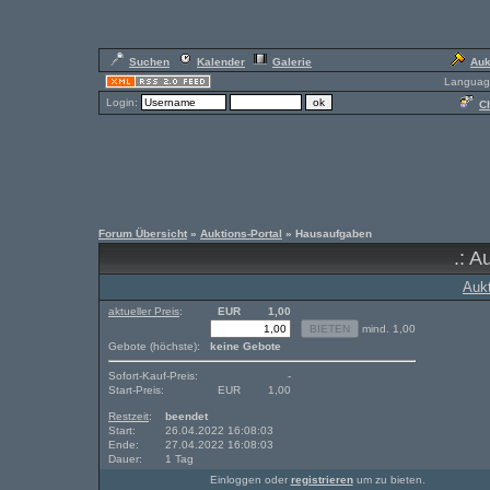
Suchen
Kalender
Galerie
Auk
Languag
Login:
Ch
Forum Übersicht
»
Auktions-Portal
» Hausaufgaben
.: A
Auk
aktueller Preis
:
EUR
1,00
mind. 1,00
Gebote (höchste):
keine Gebote
Sofort-Kauf-Preis:
-
Start-Preis:
EUR
1,00
Restzeit
:
beendet
Start:
26.04.2022 16:08:03
Ende:
27.04.2022 16:08:03
Dauer:
1 Tag
Einloggen oder
registrieren
um zu bieten.