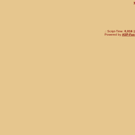
.: Script-Time:
0,016
|
Powered by
ASP-Fas