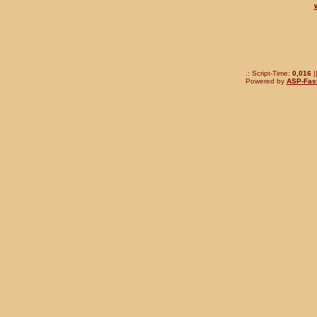
.: Script-Time:
0,016
|
Powered by
ASP-Fas