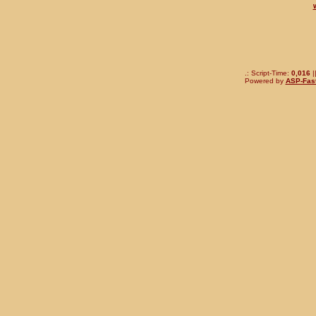
.: Script-Time:
0,016
|
Powered by
ASP-Fas