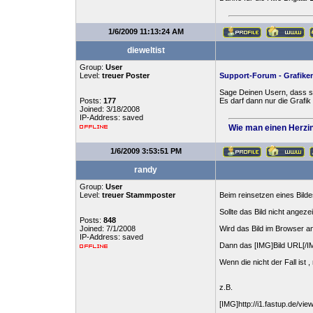
1/6/2009 11:13:24 AM
dieweltist
Group:
User
Level:
treuer Poster
Support-Forum - Grafiken
Sage Deinen Usern, dass si
Posts:
177
Es darf dann nur die Grafik
Joined: 3/18/2008
IP-Address: saved
Wie man einen Herzin
1/6/2009 3:53:51 PM
randy
Group:
User
Level:
treuer Stammposter
Beim reinsetzen eines Bild
Sollte das Bild nicht angeze
Posts:
848
Joined: 7/1/2008
Wird das Bild im Browser ang
IP-Address: saved
Dann das [IMG]Bild URL[/IM
Wenn die nicht der Fall ist
z.B.
[IMG]http://i1.fastup.de/view