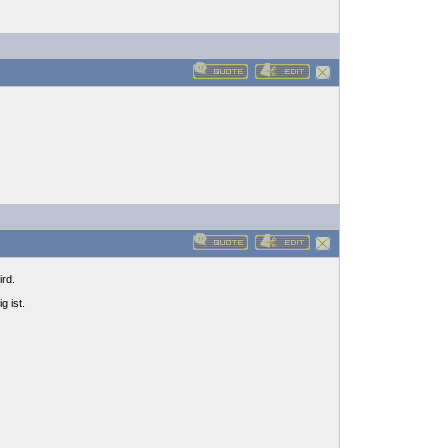
ird.
g ist.