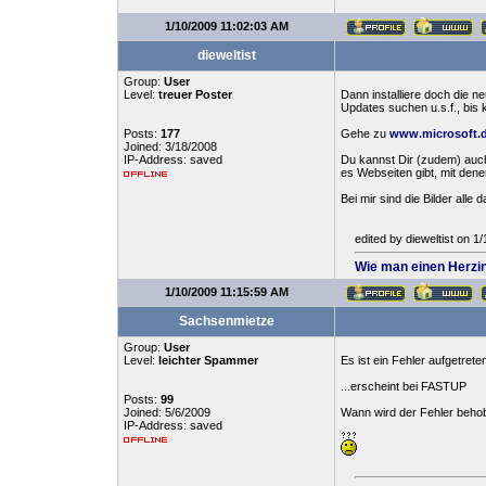
1/10/2009 11:02:03 AM
dieweltist
Group:
User
Level:
treuer Poster
Dann installiere doch die
Updates suchen u.s.f., bis 
Posts:
177
Gehe zu
www.microsoft.
Joined: 3/18/2008
IP-Address: saved
Du kannst Dir (zudem) auch
es Webseiten gibt, mit den
Bei mir sind die Bilder all
edited by dieweltist on 
Wie man einen Herzin
1/10/2009 11:15:59 AM
Sachsenmietze
Group:
User
Level:
leichter Spammer
Es ist ein Fehler aufgetret
...erscheint bei FASTUP
Posts:
99
Joined: 5/6/2009
Wann wird der Fehler beho
IP-Address: saved