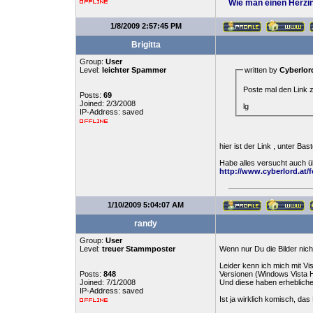
Wie man einen Herzin
1/8/2009 2:57:45 PM
Brigitta
Group:
User
Level:
leichter Spammer
written by
Cyberlor
Poste mal den Link 
Posts:
69
Joined: 2/3/2008
lg
IP-Address: saved
hier ist der Link , unter Bas
Habe alles versucht auch übe
http://www.cyberlord.at/
1/10/2009 5:04:07 AM
randy
Group:
User
Level:
treuer Stammposter
Wenn nur Du die Bilder nicht
Leider kenn ich mich mit Vi
Posts:
848
Versionen (Windows Vista 
Joined: 7/1/2008
Und diese haben erhebliche
IP-Address: saved
Ist ja wirklich komisch, das