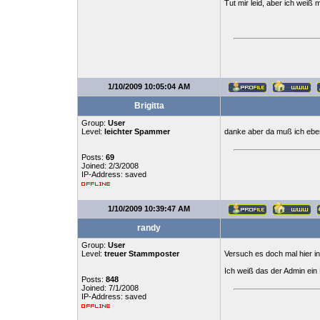
Tut mir leid, aber ich weiß
1/10/2009 10:05:04 AM
Brigitta
Group:
User
Level:
leichter Spammer
danke aber da muß ich eben
Posts:
69
Joined: 2/3/2008
IP-Address: saved
1/10/2009 10:39:47 AM
randy
Group:
User
Level:
treuer Stammposter
Versuch es doch mal hier 
Ich weiß das der Admin ein 
Posts:
848
Joined: 7/1/2008
IP-Address: saved