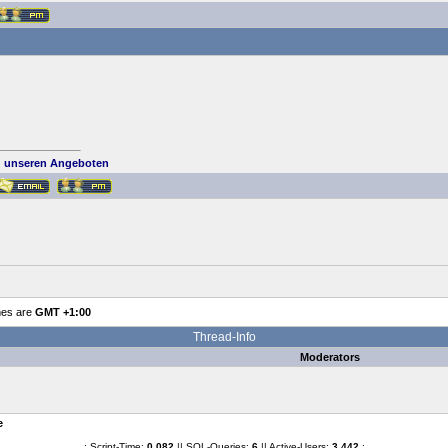
 unseren Angeboten
mes are
GMT +1:00
Thread-Info
Moderators
e
.: Script-Time:
0.082
|| SQL-Queries:
6
|| Active-Users:
3,442
:.