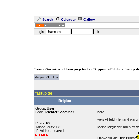
Search
Calendar
Gallery
Login:
Forum Overview
»
Homepagetools - Support
»
Fehler
» fastup.d
Pages: (
1
) [1]
»
fastup.de
Brigitta
Group:
User
Level:
leichter Spammer
hallo,
weis virlleicht jemand waru
Posts:
69
Joined: 2/3/2008
Meine Mitglieder laden oft 
IP-Address: saved
Danke für die Hilfe Brigitta