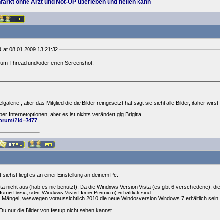
farkt ohne Arzt und Not-OP überleben und heilen kann
d
at 08.01.2009 13:21:32
zum Thread und/oder einen Screenshot.
telgalerie , aber das Mitglied die die Bilder reingesetzt hat sagt sie sieht alle Bilder, daher wi
r Internetoptionen, aber es ist nichts verändert glg Brigitta
forum/?id=7477
 siehst liegt es an einer Einstellung an deinem Pc.
sta nicht aus (hab es nie benutzt). Da die Windows Version Vista (es gibt 6 verschiedene), 
Home Basic, oder Windows Vista Home Premium) erhältlich sind.
 Mängel, weswegen voraussichtlich 2010 die neue Windosversion Windows 7 erhältlich sein s
 Du nur die Bilder von festup nicht sehen kannst.