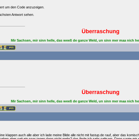
ert um den Code anzuzeigen.
nächsten Antwort sehen.
Überraschung
Mir Sachsen, mir sinn helle, das weeß de ganze Weld, un sinn mer maa nich he
Überraschung
Mir Sachsen, mir sinn helle, das weeß de ganze Weld, un sinn mer maa nich he
ine klappen auch alle aber ich lade meine Bilde alle nicht mit fastup.de rauf, aber das komisc
sehen aber seit ein paar tagen dann nicht mehr? das finde ich sehr seltsam. Dann sagte mir ein