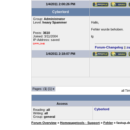
1/4/2011 2:00:26 PM
Cyberlord
Group:
Administrator
Level:
heavy Spammer
Hallo,
Fehler wurde behoben.
Posts:
3610
Joined: 3/11/2004
lg
IP-Address: saved
Forum-Changelog
||
zu
1/4/2011 2:18:07 PM
Pages: (
1
) [1]
»
all Ti
Access
Cyberlord
Reading:
all
Writing:
all
Group:
general
Forum Overview
»
Homepagetools - Support
»
Fehler
» fastup.d