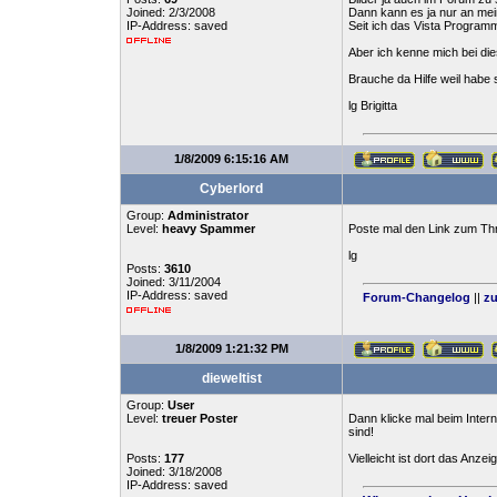
Joined: 2/3/2008
Dann kann es ja nur an mei
IP-Address: saved
Seit ich das Vista Programm 
Aber ich kenne mich bei di
Brauche da Hilfe weil habe
lg Brigitta
1/8/2009 6:15:16 AM
Cyberlord
Group:
Administrator
Level:
heavy Spammer
Poste mal den Link zum Th
lg
Posts:
3610
Joined: 3/11/2004
IP-Address: saved
Forum-Changelog
||
zu
1/8/2009 1:21:32 PM
dieweltist
Group:
User
Level:
treuer Poster
Dann klicke mal beim Intern
sind!
Posts:
177
Vielleicht ist dort das Anzei
Joined: 3/18/2008
IP-Address: saved