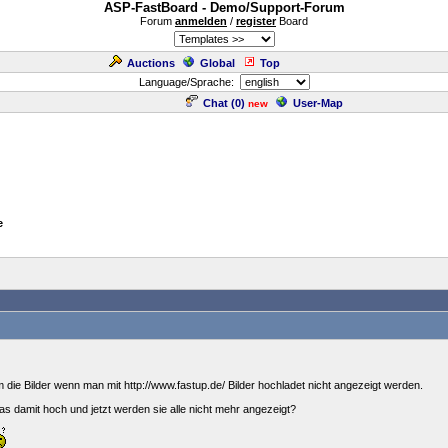
ASP-FastBoard - Demo/Support-Forum
Forum
anmelden
/
register
Board
Auctions
Global
Top
Language/Sprache:
Chat (
0
)
User-Map
new
e
m die Bilder wenn man mit http://www.fastup.de/ Bilder hochladet nicht angezeigt werden.
was damit hoch und jetzt werden sie alle nicht mehr angezeigt?