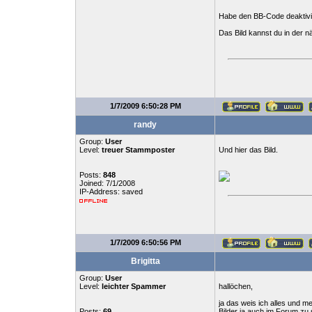
Habe den BB-Code deaktivi
Das Bild kannst du in der 
1/7/2009 6:50:28 PM
randy
Group:
User
Level:
treuer Stammposter
Und hier das Bild.
Posts:
848
Joined: 7/1/2008
IP-Address: saved
1/7/2009 6:50:56 PM
Brigitta
Group:
User
Level:
leichter Spammer
hallöchen,
ja das weis ich alles und me
Posts:
69
Bilder ja auch im Forum zu 