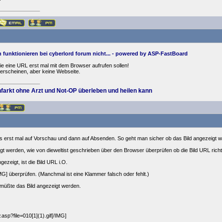
 funktionieren bei cyberlord forum nicht... - powered by ASP-FastBoard
e eine URL erst mal mit dem Browser aufrufen sollen!
 erscheinen, aber keine Webseite.
farkt ohne Arzt und Not-OP überleben und heilen kann
es erst mal auf Vorschau und dann auf Absenden. So geht man sicher ob das Bild angezeigt w
igt werden, wie von dieweltist geschrieben über den Browser überprüfen ob die Bild URL richti
ezeigt, ist die Bild URL i.O.
G] überprüfen. (Manchmal ist eine Klammer falsch oder fehlt.)
 , müßte das Bild angezeigt werden.
.asp?file=010[1](1).gif[/IMG]