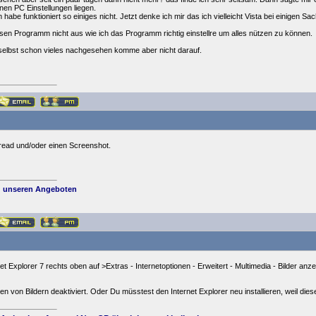
nen PC Einstellungen liegen.
habe funktioniert so einiges nicht. Jetzt denke ich mir das ich vielleicht Vista bei einigen Sa
esen Programm nicht aus wie ich das Programm richtig einstellre um alles nützen zu können.
 selbst schon vieles nachgesehen komme aber nicht darauf.
read und/oder einen Screenshot.
 unseren Angeboten
et Explorer 7 rechts oben auf >Extras - Internetoptionen - Erweitert - Multimedia - Bilder anz
gen von Bildern deaktiviert. Oder Du müsstest den Internet Explorer neu installieren, weil dieser