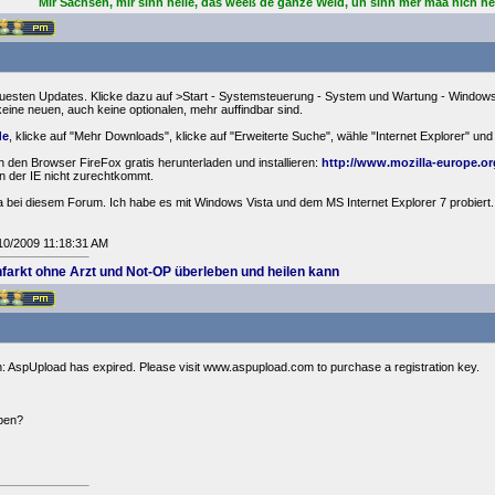
Mir Sachsen, mir sinn helle, das weeß de ganze Weld, un sinn mer maa nich he
 neuesten Updates. Klicke dazu auf >Start - Systemsteuerung - System und Wartung - Wind
keine neuen, auch keine optionalen, mehr auffindbar sind.
de
, klicke auf "Mehr Downloads", klicke auf "Erweiterte Suche", wähle "Internet Explorer" und 
 den Browser FireFox gratis herunterladen und installieren:
http://www.mozilla-europe.org
en der IE nicht zurechtkommt.
e da bei diesem Forum. Ich habe es mit Windows Vista und dem MS Internet Explorer 7 probiert.
1/10/2009 11:18:31 AM
farkt ohne Arzt und Not-OP überleben und heilen kann
en: AspUpload has expired. Please visit www.aspupload.com to purchase a registration key.
ben?