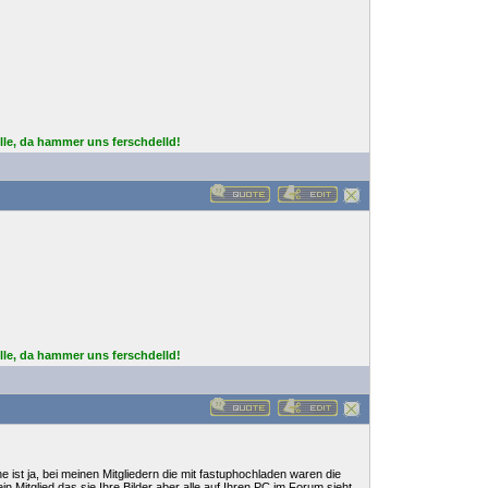
lle, da hammer uns ferschdelld!
lle, da hammer uns ferschdelld!
he ist ja, bei meinen Mitgliedern die mit fastuphochladen waren die
 Mitglied das sie Ihre Bilder aber alle auf Ihren PC im Forum sieht.