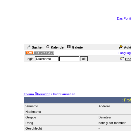
Das Ponti
Suchen
Kalender
Galerie
Aukt
Languag
Login:
Cha
Forum Übersicht
» Profil ansehen
.: Pro
Vorname
Andreas
Nachname
Gruppe
Benutzer
Rang
sehr guter member
Geschlecht
-