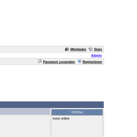
Mitglieder
Stats
Admin
Passwort zusenden
Registrieren
.: Online :.
none online