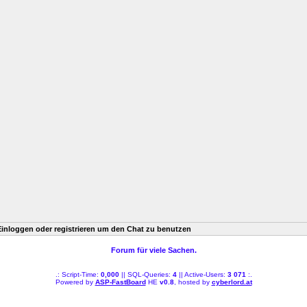
Einloggen oder registrieren um den Chat zu benutzen
Forum für viele Sachen.
.: Script-Time:
0,000
|| SQL-Queries:
4
|| Active-Users:
3 071
:.
Powered by
ASP-FastBoard
HE
v0.8
, hosted by
cyberlord.at