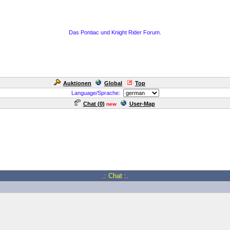
Das Pontiac und Knight Rider Forum.
Auktionen
Global
Top
Language/Sprache:
Chat (
0
)
User-Map
new
.: Chat :.