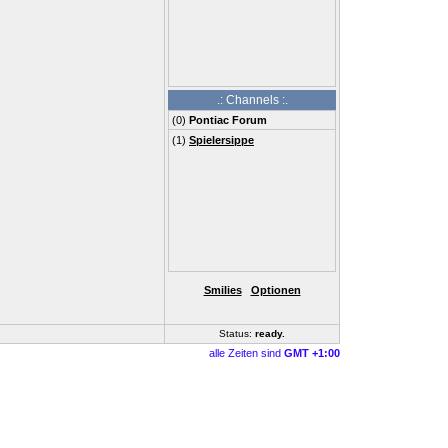
.: Channels :.
(
0
)
Pontiac Forum
(1)
Spielersippe
Smilies
Optionen
Status:
ready
..
alle Zeiten sind
GMT +1:00