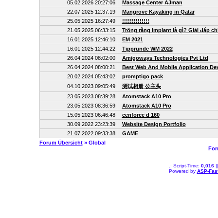
05.02.2026 20:27:06
Massage Center AJman
22.07.2025 12:37:19
Mangrove Kayaking in Qatar
25.05.2025 16:27:49
!!!!!!!!!!!!!!
21.05.2025 06:33:15
Trồng răng Implant là gì? Giải đáp ch
16.01.2025 12:46:10
EM 2021
16.01.2025 12:44:22
Tipprunde WM 2022
26.04.2024 08:02:00
Amigoways Technologies Pvt Ltd
26.04.2024 08:00:21
Best Web And Mobile Application D
20.02.2024 05:43:02
promptigo pack
04.10.2023 09:05:49
测试相册 公主头
23.05.2023 08:39:28
Atomstack A10 Pro
23.05.2023 08:36:59
Atomstack A10 Pro
15.05.2023 06:46:48
cenforce d 160
30.09.2022 23:23:39
Website Design Portfolio
21.07.2022 09:33:38
GAME
Forum Übersicht
» Global
For
.: Script-Time:
0,016
|
Powered by
ASP-Fas