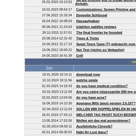
We are offering you to install WordP
25.02.2023 19:13:52
domain.
16.02.2023 08:54:17
Customizations: Screen Printing and
27.06.2022 15:33:34
Doppelte Schlüssel
26.04.2022 16:08:03
Hausaufgaben
05.06.2021 21:24:03
triathlon saddles reviews
28.10.2015 11:57:01
The final frontier he founded
20.08.2014 22:31:42
Tipps & Tricks
10.09.2012 15:17:10
Super Teure Taste (T) gebraucht vom
19.06.2012 18:00:22
Nut Test (nichts zu Verkaufen)
24.05.2010 20:41:39
Grill
.: n
Zeit
19.01.2026 10:14:11
download now
10.10.2024 18:11:56
welche spiele
01.03.2023 14:18:33
do you have medical condition?
02.02.2023 13:11:59
Are you using nitazoxanide 500 mg ta
02.02.2023 13:04:56
do you have acne?
16.06.2019 14:10:30
Appnana With latest version 3.5.10??
02.04.2019 12:11:03
SOLLEN WIR DOPPELSPIELEN IN UN
26.01.2019 17:43:12
WELCHER TAG PASST EUCH BESSE
13.05.2014 17:53:26
Wollen wir das mal ausprobieren?
01.05.2014 09:50:11
Ausführliche Chronik?
02.01.2014 09:30:53
Habt Ihr Lust dazu?