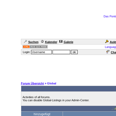
Das Ponti
Suchen
Kalender
Galerie
Aukt
Languag
Login:
Cha
Forum Übersicht
» Global
Activities of all forums.
You can disable Global-Listings in your Admin-Center.
.: 
hinzugefügt