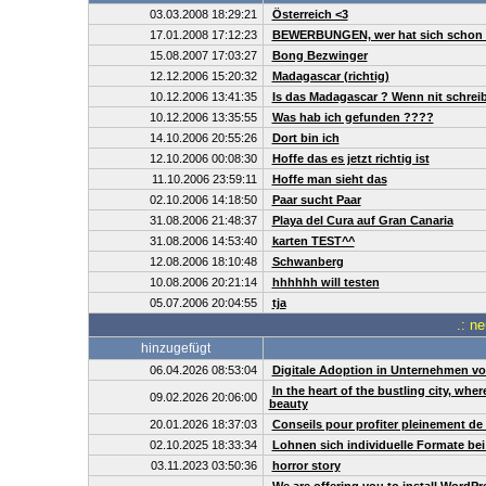
03.03.2008 18:29:21
Österreich <3
17.01.2008 17:12:23
BEWERBUNGEN, wer hat sich schon 
15.08.2007 17:03:27
Bong Bezwinger
12.12.2006 15:20:32
Madagascar (richtig)
10.12.2006 13:41:35
Is das Madagascar ? Wenn nit schreibt
10.12.2006 13:35:55
Was hab ich gefunden ????
14.10.2006 20:55:26
Dort bin ich
12.10.2006 00:08:30
Hoffe das es jetzt richtig ist
11.10.2006 23:59:11
Hoffe man sieht das
02.10.2006 14:18:50
Paar sucht Paar
31.08.2006 21:48:37
Playa del Cura auf Gran Canaria
31.08.2006 14:53:40
karten TEST^^
12.08.2006 18:10:48
Schwanberg
10.08.2006 20:21:14
hhhhhh will testen
05.07.2006 20:04:55
tja
.: n
hinzugefügt
06.04.2026 08:53:04
Digitale Adoption in Unternehmen vo
In the heart of the bustling city, whe
09.02.2026 20:06:00
beauty
20.01.2026 18:37:03
Conseils pour profiter pleinement de
02.10.2025 18:33:34
Lohnen sich individuelle Formate be
03.11.2023 03:50:36
horror story