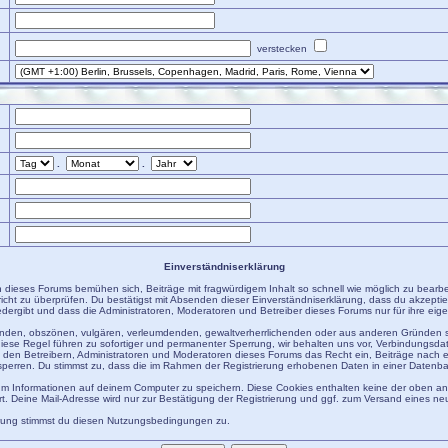
verstecken
.
.
Einverständniserklärung
 dieses Forums bemühen sich, Beiträge mit fragwürdigem Inhalt so schnell wie möglich zu bearb
hricht zu überprüfen. Du bestätigst mit Absenden dieser Einverständniserklärung, dass du akzeptie
ergibt und dass die Administratoren, Moderatoren und Betreiber dieses Forums nur für ihre eigen
igenden, obszönen, vulgären, verleumdenden, gewaltverherrlichenden oder aus anderen Gründen s
diese Regel führen zu sofortiger und permanenter Sperrung, wir behalten uns vor, Verbindungsdat
den Betreibern, Administratoren und Moderatoren dieses Forums das Recht ein, Beiträge nach 
sperren. Du stimmst zu, dass die im Rahmen der Registrierung erhobenen Daten in einer Datenb
m Informationen auf deinem Computer zu speichern. Diese Cookies enthalten keine der oben 
t. Deine Mail-Adresse wird nur zur Bestätigung der Registrierung und ggf. zum Versand eines n
erung stimmst du diesen Nutzungsbedingungen zu.