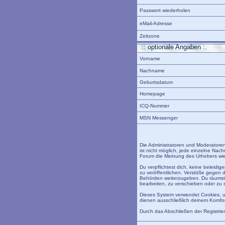
Passwort wiederholen
eMail-Adresse
Zeitzone
:: optionale Angaben :.
Vorname
Nachname
Geburtsdatum
Homepage
ICQ-Nummer
MSN Messenger
Die Administratoren und Moderatoren
ist nicht möglich, jede einzelne Nac
Forum die Meinung des Urhebers wied
Du verpflichtest dich, keine beleid
zu veröffentlichen. Verstöße gegen 
Behörden weiterzugeben. Du räumst 
bearbeiten, zu verschieben oder zu 
Dieses System verwendet Cookies, u
dienen ausschließlich deinem Komfor
Durch das Abschließen der Registri