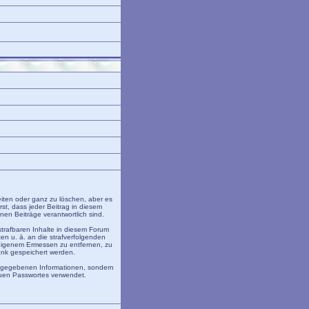
eiten oder ganz zu löschen, aber es
rst, dass jeder Beitrag in diesem
en Beiträge verantwortlich sind.
trafbaren Inhalte in diesem Forum
en u. ä. an die strafverfolgenden
eigenem Ermessen zu entfernen, zu
ank gespeichert werden.
angegebenen Informationen, sondern
euen Passwortes verwendet.