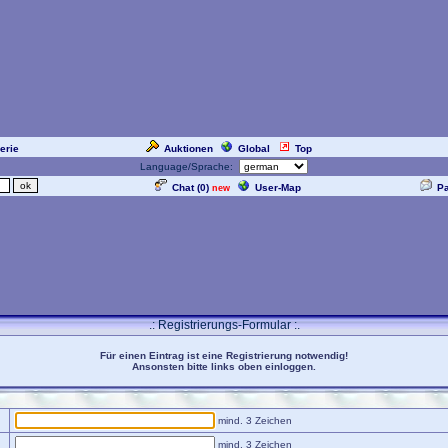
erie
Auktionen
Global
Top
Language/Sprache:
Chat (
0
)
User-Map
P
new
.: Registrierungs-Formular :.
Für einen Eintrag ist eine Registrierung notwendig!
Ansonsten bitte links oben einloggen.
mind. 3 Zeichen
mind. 3 Zeichen