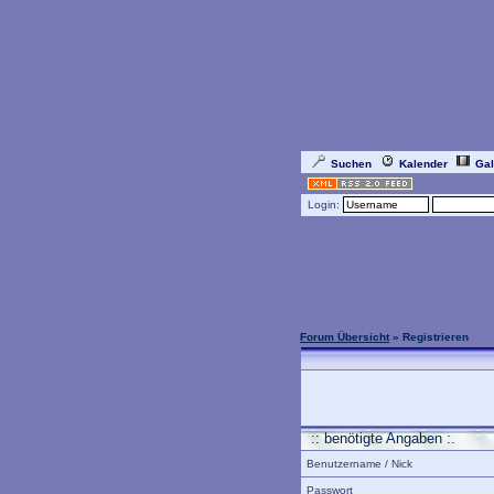
Suchen
Kalender
Gal
Login:
Forum Übersicht
» Registrieren
:: benötigte Angaben :.
Benutzername / Nick
Passwort