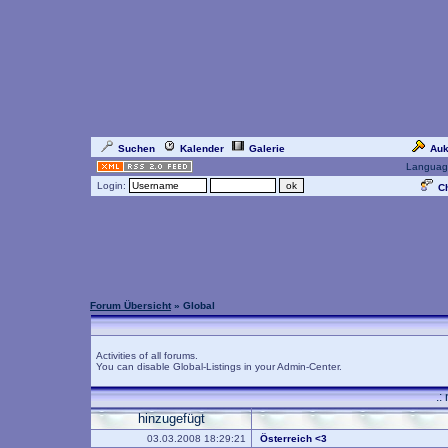
Suchen
Kalender
Galerie
Auk
Languag
Login:
Ch
Forum Übersicht
» Global
Activities of all forums.
You can disable Global-Listings in your Admin-Center.
.:
hinzugefügt
03.03.2008 18:29:21
Österreich <3