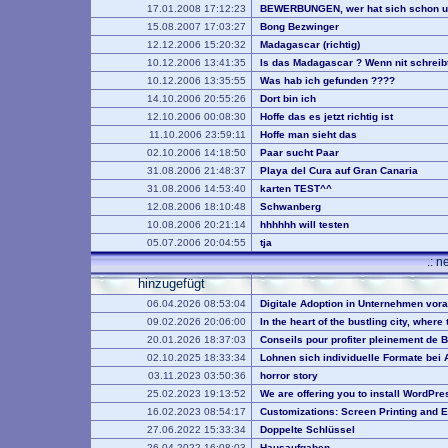
17.01.2008 17:12:23
BEWERBUNGEN, wer hat sich schon un
15.08.2007 17:03:27
Bong Bezwinger
12.12.2006 15:20:32
Madagascar (richtig)
10.12.2006 13:41:35
Is das Madagascar ? Wenn nit schreibt 
10.12.2006 13:35:55
Was hab ich gefunden ????
14.10.2006 20:55:26
Dort bin ich
12.10.2006 00:08:30
Hoffe das es jetzt richtig ist
11.10.2006 23:59:11
Hoffe man sieht das
02.10.2006 14:18:50
Paar sucht Paar
31.08.2006 21:48:37
Playa del Cura auf Gran Canaria
31.08.2006 14:53:40
karten TEST^^
12.08.2006 18:10:48
Schwanberg
10.08.2006 20:21:14
hhhhhh will testen
05.07.2006 20:04:55
tja
.: n
hinzugefügt
06.04.2026 08:53:04
Digitale Adoption in Unternehmen vora
09.02.2026 20:06:00
In the heart of the bustling city, wher
20.01.2026 18:37:03
Conseils pour profiter pleinement de 
02.10.2025 18:33:34
Lohnen sich individuelle Formate bei 
03.11.2023 03:50:36
horror story
25.02.2023 19:13:52
We are offering you to install WordP
16.02.2023 08:54:17
Customizations: Screen Printing and 
27.06.2022 15:33:34
Doppelte Schlüssel
26.04.2022 16:08:03
Hausaufgaben