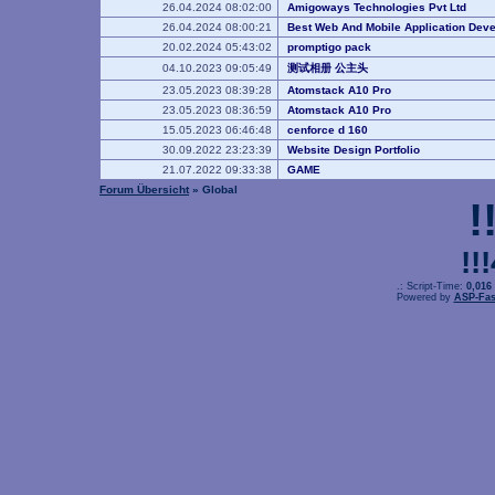
26.04.2024 08:02:00
Amigoways Technologies Pvt Ltd
26.04.2024 08:00:21
Best Web And Mobile Application De
20.02.2024 05:43:02
promptigo pack
04.10.2023 09:05:49
测试相册 公主头
23.05.2023 08:39:28
Atomstack A10 Pro
23.05.2023 08:36:59
Atomstack A10 Pro
15.05.2023 06:46:48
cenforce d 160
30.09.2022 23:23:39
Website Design Portfolio
21.07.2022 09:33:38
GAME
Forum Übersicht
» Global
!
!!
.: Script-Time:
0,016
Powered by
ASP-Fas