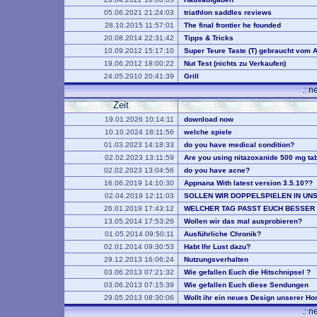
05.06.2021 21:24:03
triathlon saddles reviews
28.10.2015 11:57:01
The final frontier he founded
20.08.2014 22:31:42
Tipps & Tricks
10.09.2012 15:17:10
Super Teure Taste (T) gebraucht vom 
19.06.2012 18:00:22
Nut Test (nichts zu Verkaufen)
24.05.2010 20:41:39
Grill
.: 
Zeit
19.01.2026 10:14:11
download now
10.10.2024 18:11:56
welche spiele
01.03.2023 14:18:33
do you have medical condition?
02.02.2023 13:11:59
Are you using nitazoxanide 500 mg tab
02.02.2023 13:04:56
do you have acne?
16.06.2019 14:10:30
Appnana With latest version 3.5.10??
02.04.2019 12:11:03
SOLLEN WIR DOPPELSPIELEN IN UN
26.01.2019 17:43:12
WELCHER TAG PASST EUCH BESSER
13.05.2014 17:53:26
Wollen wir das mal ausprobieren?
01.05.2014 09:50:11
Ausführliche Chronik?
02.01.2014 09:30:53
Habt Ihr Lust dazu?
29.12.2013 16:06:24
Nutzungsverhalten
03.06.2013 07:21:32
Wie gefallen Euch die Hitschnipsel ?
03.06.2013 07:15:39
Wie gefallen Euch diese Sendungen
29.05.2013 08:30:06
Wollt ihr ein neues Design unserer 
.: 