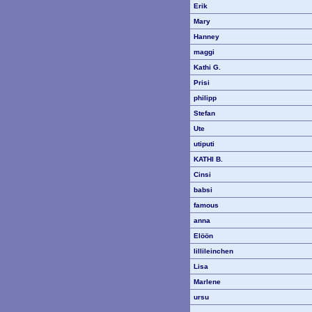
Erik
Mary
Hanney
maggi
Kathi G.
Prisi
philipp
Stefan
Ute
utiputi
KATHI B.
Cinsi
babsi
famous
anna
Elöön
lillileinchen
Lisa
Marlene
ursu