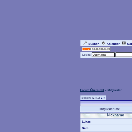
Suchen
Kalender
Gal
Login:
Forum Übersicht
» Mitglieder
Seiten: (
2
) [1]
2
»
Mitgliederliste
Nickname
Lukas
Sam