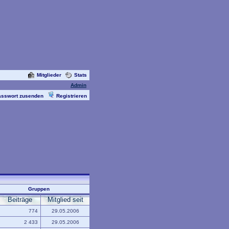
Mitglieder
Stats
Admin
asswort zusenden
Registrieren
Gruppen
Beiträge
Mitglied seit
774
29.05.2006
2 433
29.05.2006