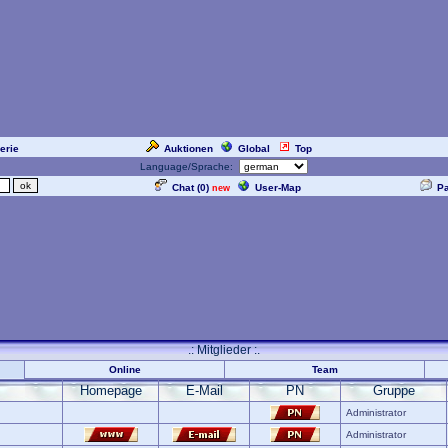
erie
Auktionen
Global
Top
Language/Sprache:
Chat (
0
)
User-Map
P
new
.: Mitglieder :.
Online
Team
Homepage
E-Mail
PN
Gruppe
Administrator
Administrator