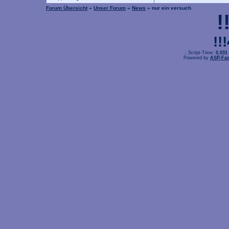
Forum Übersicht
»
Unser Forum
»
News
» nur ein versuch
!
!!
.: Script-Time:
0,031
Powered by
ASP-Fas