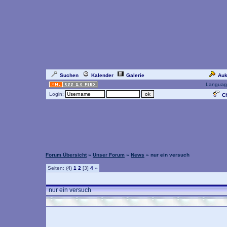
Suchen
Kalender
Galerie
Auk
Languag
Login:
Ch
Forum Übersicht
»
Unser Forum
»
News
» nur ein versuch
Seiten: (
4
)
1
2
[3]
4
»
nur ein versuch