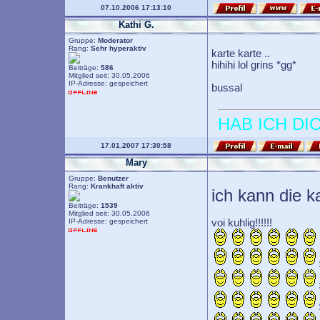
07.10.2006 17:13:10
Kathi G.
Gruppe:
Moderator
Rang:
Sehr hyperaktiv
karte karte ..
hihihi lol grins *gg*
Beiträge:
586
Mitglied seit: 30.05.2006
IP-Adresse: gespeichert
bussal
HAB ICH DI
17.01.2007 17:30:58
Mary
Gruppe:
Benutzer
Rang:
Krankhaft aktiv
ich kann die k
Beiträge:
1539
Mitglied seit: 30.05.2006
IP-Adresse: gespeichert
voi kuhlig!!!!!!