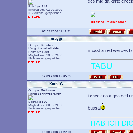
des mid da karte check
Beiträge:
144
Mitglied seit: 02.06.2006
IP-Adresse: gespeichert
Trii tRaaa Tralalalaaaaaa
07.09.2006 11:11:21
maggi
Gruppe:
Benutzer
Rang:
Krankhaft aktiv
muast a ned wei des b
Beiträge:
1090
Mitglied seit: 30.05.2006
IP-Adresse: gespeichert
TABU
07.09.2006 15:05:05
Kathi G.
Gruppe:
Moderator
Rang:
Sehr hyperaktiv
i check do a goa ned u
Beiträge:
586
Mitglied seit: 30.05.2006
bussal
IP-Adresse: gespeichert
HAB ICH DI
08.09.2006 20:27:30