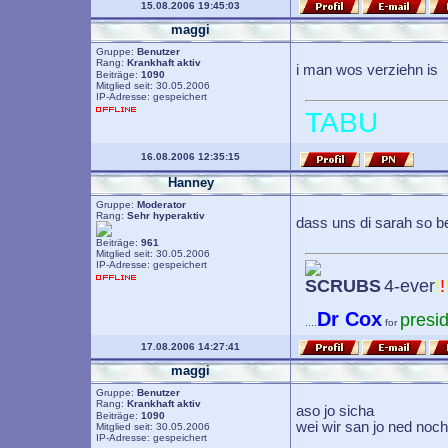
15.08.2006 19:45:03
maggi
Gruppe:
Benutzer
Rang:
Krankhaft aktiv
i man wos verziehn is
Beiträge:
1090
Mitglied seit: 30.05.2006
IP-Adresse: gespeichert
TABU
16.08.2006 12:35:15
Hanney
Gruppe:
Moderator
Rang:
Sehr hyperaktiv
dass uns di sarah so be
Beiträge:
961
Mitglied seit: 30.05.2006
IP-Adresse: gespeichert
SCRUBS
4-ever
!
!
Dr Cox
presi
....
for
17.08.2006 14:27:41
maggi
Gruppe:
Benutzer
Rang:
Krankhaft aktiv
aso jo sicha
Beiträge:
1090
wei wir san jo ned noc
Mitglied seit: 30.05.2006
IP-Adresse: gespeichert