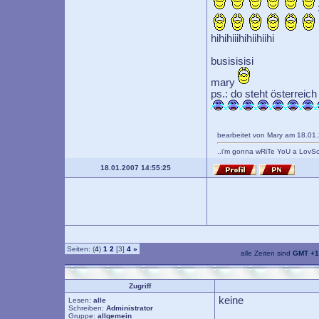
hihihiiihihiihiihi
busisisisi
mary
ps.: do steht österreich
bearbeitet von Mary am 18.01
..i'm gonna wRiTe YoU a LovS
18.01.2007 14:55:25
Seiten: (
4
)
1
2
[3]
4
»
alle Zeiten sind
GMT +1
Zugriff
keine
Lesen:
alle
Schreiben:
Administrator
Gruppe:
allgemein