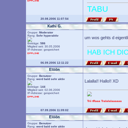
TABU
20.08.2006 11:07:54
Kathi G.
Gruppe:
Moderator
Rang:
Sehr hyperaktiv
um wos gehts d eigentl
Beiträge:
586
Mitglied seit: 30.05.2006
IP-Adresse: gespeichert
HAB ICH DI
06.09.2006 12:11:22
Elöön
Gruppe:
Benutzer
Rang:
werd bald sehr aktiv
Lalalla!! Hallo!! XD
Beiträge:
144
Mitglied seit: 02.06.2006
IP-Adresse: gespeichert
Trii tRaaa Tralalalaaaaaa
07.09.2006 11:09:02
Elöön
Gruppe:
Benutzer
Rang:
werd bald sehr aktiv