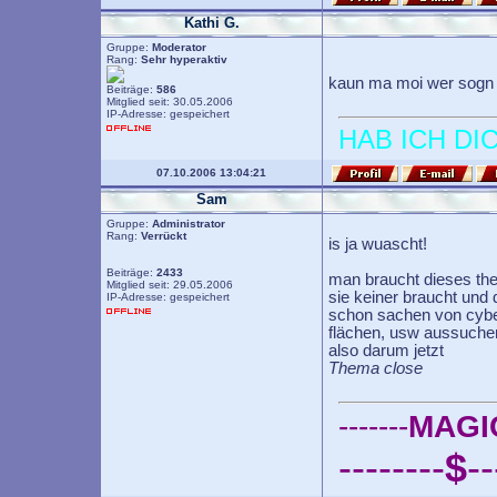
Kathi G.
Gruppe:
Moderator
Rang:
Sehr hyperaktiv
kaun ma moi wer sogn
Beiträge:
586
Mitglied seit: 30.05.2006
IP-Adresse: gespeichert
HAB ICH DI
07.10.2006 13:04:21
Sam
Gruppe:
Administrator
Rang:
Verrückt
is ja wuascht!
Beiträge:
2433
man braucht dieses the
Mitglied seit: 29.05.2006
sie keiner braucht und 
IP-Adresse: gespeichert
schon sachen von cyber
flächen, usw aussuche
also darum jetzt
Thema close
-------
MAGI
--------
$
--