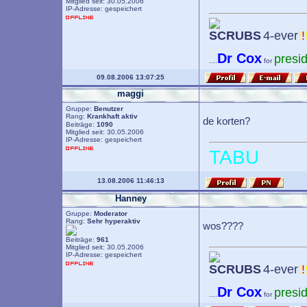
Mitglied seit: 30.05.2006
IP-Adresse: gespeichert
SCRUBS
4-ever
!
!
Dr Cox
presi
....
for
09.08.2006 13:07:25
maggi
Gruppe:
Benutzer
Rang:
Krankhaft aktiv
de korten?
Beiträge:
1090
Mitglied seit: 30.05.2006
IP-Adresse: gespeichert
TABU
13.08.2006 11:46:13
Hanney
Gruppe:
Moderator
Rang:
Sehr hyperaktiv
wos????
Beiträge:
961
Mitglied seit: 30.05.2006
IP-Adresse: gespeichert
SCRUBS
4-ever
!
!
Dr Cox
presi
....
for