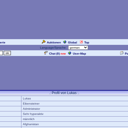
erie
Auktionen
Global
Top
Language/Sprache:
Chat (
0
)
User-Map
P
new
.: Profil von Lukas :.
Lukas
Eibensteiner
Administrator
Sehr hyperaktiv
männlich
Afghanistan