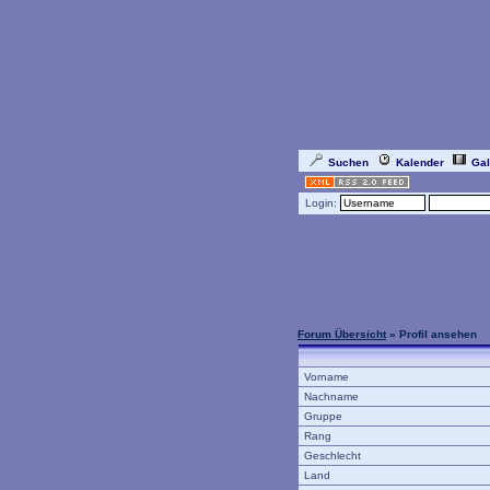
Suchen
Kalender
Gal
Login:
Forum Übersicht
» Profil ansehen
Vorname
Nachname
Gruppe
Rang
Geschlecht
Land