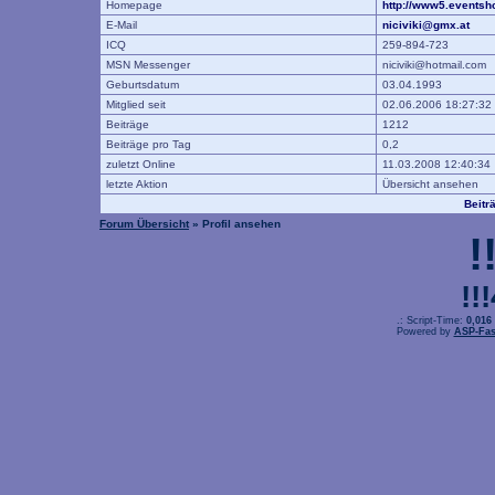
Homepage
http://www5.eventsho
E-Mail
niciviki@gmx.at
ICQ
259-894-723
MSN Messenger
niciviki@hotmail.com
Geburtsdatum
03.04.1993
Mitglied seit
02.06.2006 18:27:32
Beiträge
1212
Beiträge pro Tag
0,2
zuletzt Online
11.03.2008 12:40:34
letzte Aktion
Übersicht ansehen
Beitr
Forum Übersicht
» Profil ansehen
!
!!
.: Script-Time:
0,016
Powered by
ASP-Fas