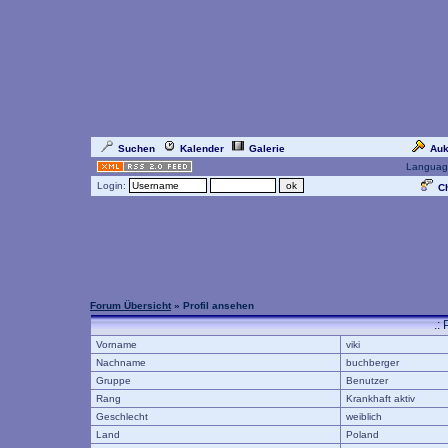
Suchen
Kalender
Galerie
Auk
Languag
Login:
Ch
Forum Übersicht
» Profil ansehen
.:
Vorname
viki
Nachname
buchberger
Gruppe
Benutzer
Rang
Krankhaft aktiv
Geschlecht
weiblich
Land
Poland