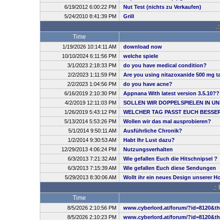
6/19/2012 6:00:22 PM
Nut Test (nichts zu Verkaufen)
5/24/2010 8:41:39 PM
Grill
.
Time
1/19/2026 10:14:11 AM
download now
10/10/2024 6:11:56 PM
welche spiele
3/1/2023 2:18:33 PM
do you have medical condition?
2/2/2023 1:11:59 PM
Are you using nitazoxanide 500 mg ta
2/2/2023 1:04:56 PM
do you have acne?
6/16/2019 2:10:30 PM
Appnana With latest version 3.5.10??
4/2/2019 12:11:03 PM
SOLLEN WIR DOPPELSPIELEN IN UN
1/26/2019 5:43:12 PM
WELCHER TAG PASST EUCH BESSE
5/13/2014 5:53:26 PM
Wollen wir das mal ausprobieren?
5/1/2014 9:50:11 AM
Ausführliche Chronik?
1/2/2014 9:30:53 AM
Habt Ihr Lust dazu?
12/29/2013 4:06:24 PM
Nutzungsverhalten
6/3/2013 7:21:32 AM
Wie gefallen Euch die Hitschnipsel ?
6/3/2013 7:15:39 AM
Wie gefallen Euch diese Sendungen
5/29/2013 8:30:06 AM
Wollt ihr ein neues Design unserer 
.:
Time
8/5/2026 2:10:56 PM
www.cyberlord.at/forum/?id=8120&t
8/5/2026 2:10:23 PM
www.cyberlord.at/forum/?id=8120&t