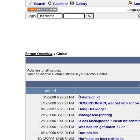
Search
Calendar
Gallery
Auc
Languag
Login:
Forum Overview
» Global
Activities of all forums.
You can disable Global-Listings in your Admin-Center.
added
3/3/2008 6:29:21 PM
Österreich <3
1/17/2008 5:12:23 PM
BEWERBUNGEN, wer hat sich schon 
8/15/2007 5:03:27 PM
Bong Bezwinger
12/12/2006 3:20:32 PM
Madagascar (richtig)
12/10/2006 1:41:35 PM
Is das Madagascar ? Wenn nit schreibt
12/10/2006 1:35:55 PM
Was hab ich gefunden ????
10/14/2006 8:55:26 PM
Dort bin ich
10/12/2006 12:08:30 AM
Hoffe das es jetzt richtig ist