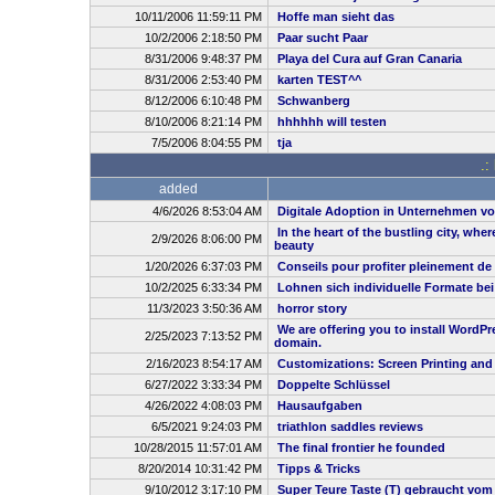
10/11/2006 11:59:11 PM
Hoffe man sieht das
10/2/2006 2:18:50 PM
Paar sucht Paar
8/31/2006 9:48:37 PM
Playa del Cura auf Gran Canaria
8/31/2006 2:53:40 PM
karten TEST^^
8/12/2006 6:10:48 PM
Schwanberg
8/10/2006 8:21:14 PM
hhhhhh will testen
7/5/2006 8:04:55 PM
tja
.:
added
4/6/2026 8:53:04 AM
Digitale Adoption in Unternehmen vo
In the heart of the bustling city, whe
2/9/2026 8:06:00 PM
beauty
1/20/2026 6:37:03 PM
Conseils pour profiter pleinement de
10/2/2025 6:33:34 PM
Lohnen sich individuelle Formate be
11/3/2023 3:50:36 AM
horror story
We are offering you to install WordP
2/25/2023 7:13:52 PM
domain.
2/16/2023 8:54:17 AM
Customizations: Screen Printing and
6/27/2022 3:33:34 PM
Doppelte Schlüssel
4/26/2022 4:08:03 PM
Hausaufgaben
6/5/2021 9:24:03 PM
triathlon saddles reviews
10/28/2015 11:57:01 AM
The final frontier he founded
8/20/2014 10:31:42 PM
Tipps & Tricks
9/10/2012 3:17:10 PM
Super Teure Taste (T) gebraucht vom