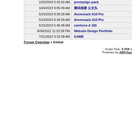
2/20/2024 5:43:02 AM
promptigo pack
10/4/2023 9:05:49 AM
测试相册 公主头
5/23/2023 8:39:28 AM
Atomstack A10 Pro
5/23/2023 8:36:59 AM
Atomstack A10 Pro
5/15/2023 6:46:48 AM
cenforce d 160
9/30/2022 11:23:39 PM
Website Design Portfolio
7/21/2022 9:33:38 AM
GAME
Forum Overview
» Global
.: Script-Time:
0.008
|
Powered by
ASP-Fas