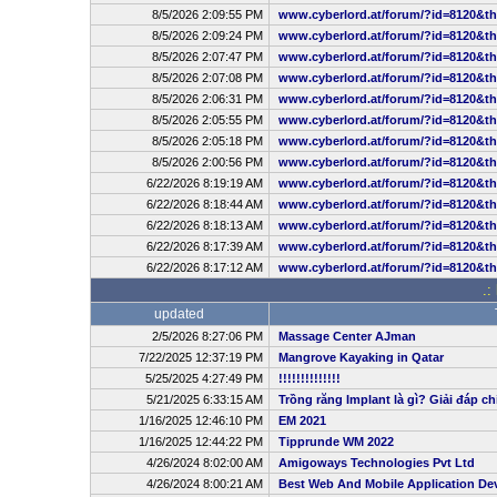
8/5/2026 2:09:55 PM
www.cyberlord.at/forum/?id=8120&t
8/5/2026 2:09:24 PM
www.cyberlord.at/forum/?id=8120&t
8/5/2026 2:07:47 PM
www.cyberlord.at/forum/?id=8120&t
8/5/2026 2:07:08 PM
www.cyberlord.at/forum/?id=8120&t
8/5/2026 2:06:31 PM
www.cyberlord.at/forum/?id=8120&t
8/5/2026 2:05:55 PM
www.cyberlord.at/forum/?id=8120&t
8/5/2026 2:05:18 PM
www.cyberlord.at/forum/?id=8120&t
8/5/2026 2:00:56 PM
www.cyberlord.at/forum/?id=8120&t
6/22/2026 8:19:19 AM
www.cyberlord.at/forum/?id=8120&t
6/22/2026 8:18:44 AM
www.cyberlord.at/forum/?id=8120&t
6/22/2026 8:18:13 AM
www.cyberlord.at/forum/?id=8120&t
6/22/2026 8:17:39 AM
www.cyberlord.at/forum/?id=8120&t
6/22/2026 8:17:12 AM
www.cyberlord.at/forum/?id=8120&t
.:
updated
2/5/2026 8:27:06 PM
Massage Center AJman
7/22/2025 12:37:19 PM
Mangrove Kayaking in Qatar
5/25/2025 4:27:49 PM
!!!!!!!!!!!!!!
5/21/2025 6:33:15 AM
Trồng răng Implant là gì? Giải đáp ch
1/16/2025 12:46:10 PM
EM 2021
1/16/2025 12:44:22 PM
Tipprunde WM 2022
4/26/2024 8:02:00 AM
Amigoways Technologies Pvt Ltd
4/26/2024 8:00:21 AM
Best Web And Mobile Application D