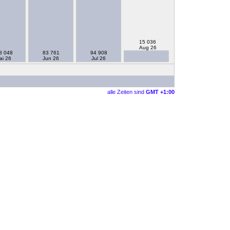
15 036
Aug 26
8 048
83 761
94 908
ai 26
Jun 26
Jul 26
alle Zeiten sind
GMT +1:00