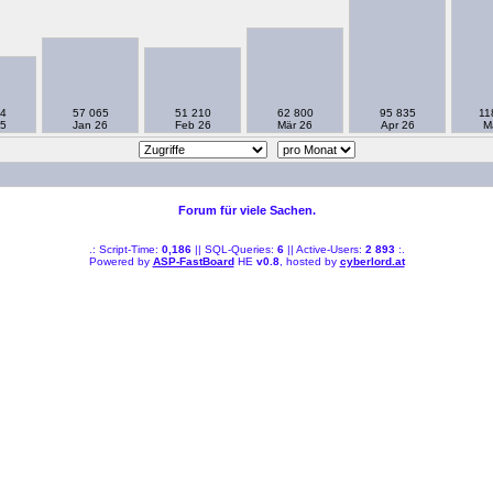
4
57 065
51 210
62 800
95 835
11
5
Jan 26
Feb 26
Mär 26
Apr 26
M
Forum für viele Sachen.
.: Script-Time:
0,186
|| SQL-Queries:
6
|| Active-Users:
2 893
:.
Powered by
ASP-FastBoard
HE
v0.8
, hosted by
cyberlord.at