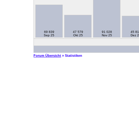
69 839
47 579
91 028
45 81
Sep 25
Okt 25
Nov 25
Dez 2
Forum Übersicht
» Statistiken