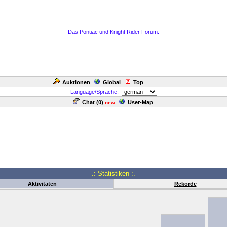
Das Pontiac und Knight Rider Forum.
Auktionen
Global
Top
Language/Sprache:
Chat (
0
)
User-Map
new
.: Statistiken :.
Aktivitäten
Rekorde