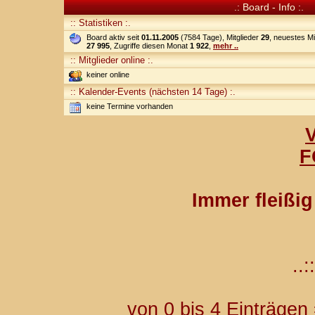
.: Board - Info :.
:: Statistiken :.
Board aktiv seit
01.11.2005
(7584 Tage), Mitglieder
29
, neuestes Mi
27 995
, Zugriffe diesen Monat
1 922
,
mehr ..
:: Mitglieder online :.
keiner online
:: Kalender-Events (nächsten 14 Tage) :.
keine Termine vorhanden
F
Immer fleißi
..::
von 0 bis 4 Einträgen