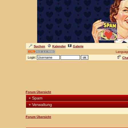
Suchen
Kalender
Galerie
Languag
Login:
Cha
Forum Übersicht
+
Spam
+
Verwaltung
Forum Übersicht