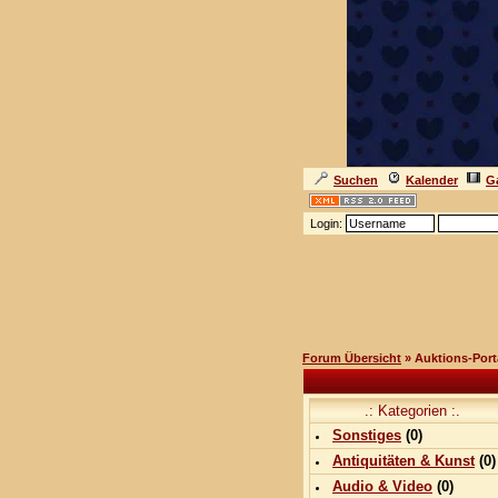
Suchen
Kalender
Ga
Login:
Forum Übersicht
» Auktions-Port
.: Kategorien :.
Sonstiges
(0)
Antiquitäten & Kunst
(0)
Audio & Video
(0)