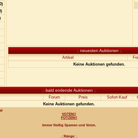
0)
)
)
.: neuesten Auktionen :.
Artikel
Fo
Keine Auktionen gefunden.
.: bald endende Auktionen :.
l
Forum
Preis
Sofort-Kauf
Keine Auktionen gefunden.
al
VOTEN!!
FOTZEN!!
Immer fleißig Spamen und Voten.
..::
Ränge
::..