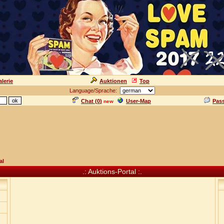
lerie
Auktionen
Top
Language/Sprache:
Chat (
0
)
User-Map
Pas
new
al
.: Auktions-Portal :.