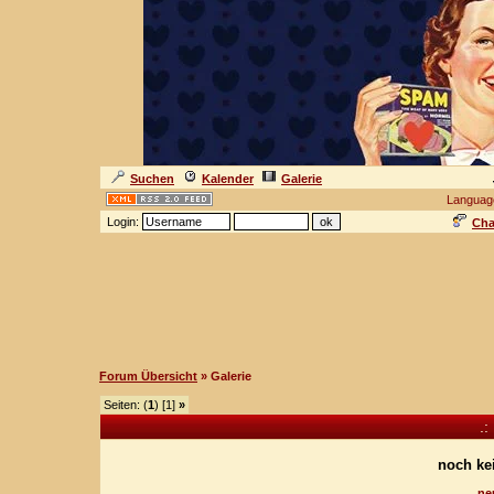
Suchen
Kalender
Galerie
Languag
Login:
Cha
Forum Übersicht
» Galerie
Seiten: (
1
) [1]
»
.:
noch ke
ne