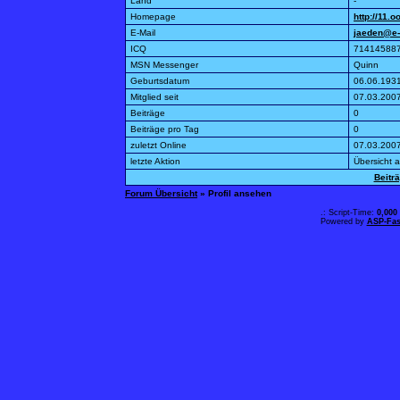
Land
-
Homepage
http://11.o
E-Mail
jaeden@e
ICQ
71414588
MSN Messenger
Quinn
Geburtsdatum
06.06.193
Mitglied seit
07.03.200
Beiträge
0
Beiträge pro Tag
0
zuletzt Online
07.03.200
letzte Aktion
Übersicht 
Beitr
Forum Übersicht
» Profil ansehen
.: Script-Time:
0,000
Powered by
ASP-Fas