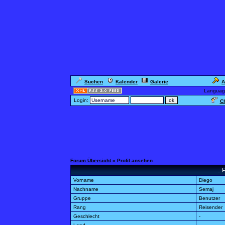
Suchen
Kalender
Galerie
A
Languag
Login:
Ch
Forum Übersicht
» Profil ansehen
.: 
Vorname
Diego
Nachname
Semaj
Gruppe
Benutzer
Rang
Reisender
Geschlecht
-