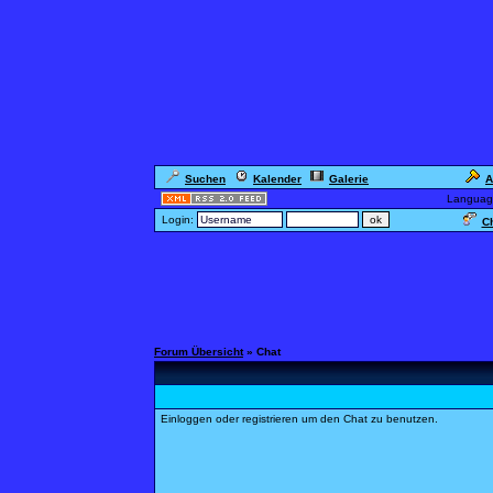
Suchen
Kalender
Galerie
A
Languag
Login:
Ch
Forum Übersicht
» Chat
Einloggen oder registrieren um den Chat zu benutzen.