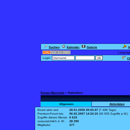
Suchen
Kalender
Galerie
A
Languag
Login:
Ch
Forum Übersicht
» Statistiken
Allgemein
Aktivitäten
Board aktiv seit:
28.01.2006 00:03:47
(7 498 Tage)
Premium-Forum bis:
06.02.2007 14:24:10
(30 000 Zugriffe p.M.)
Zugriffe diesen Monat:
6 615
voraussichtlich d. M.:
28 290
Mitglieder:
377