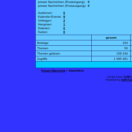
private Nachrichten (Posteingang):
0
private Nachrichten (Postausgang):
0
Auktionen:
0
Kalender-Events:
8
Umfragen:
2
Hangman:
1
Galerien:
0
Karten:
0
gesamt
Beiträge
163
Themen
50
Themen gelesen
159 244
Zugriffe
1 585 461
Forum Übersicht
» Statistiken
.: Script-Time:
0,094
|
Powered by
ASP-Fas