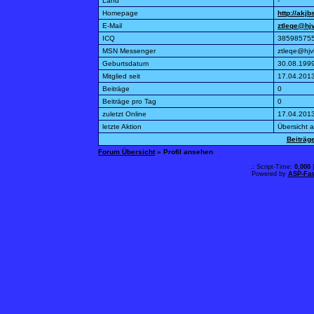
Land
-
Homepage
http://akjb
E-Mail
ztleqe@hj
ICQ
38598575
MSN Messenger
ztleqe@hjv
Geburtsdatum
30.08.199
Mitglied seit
17.04.201
Beiträge
0
Beiträge pro Tag
0
zuletzt Online
17.04.201
letzte Aktion
Übersicht 
Beiträg
Forum Übersicht
» Profil ansehen
.: Script-Time:
0,000
|
Powered by
ASP-Fas