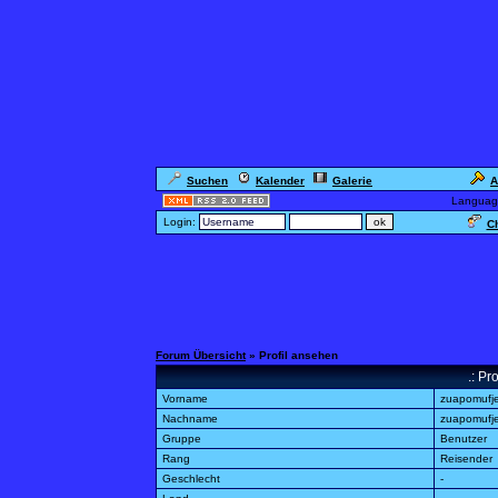
Suchen
Kalender
Galerie
A
Languag
Login:
Ch
Forum Übersicht
» Profil ansehen
.: Pr
Vorname
zuapomufje
Nachname
zuapomufje
Gruppe
Benutzer
Rang
Reisender
Geschlecht
-