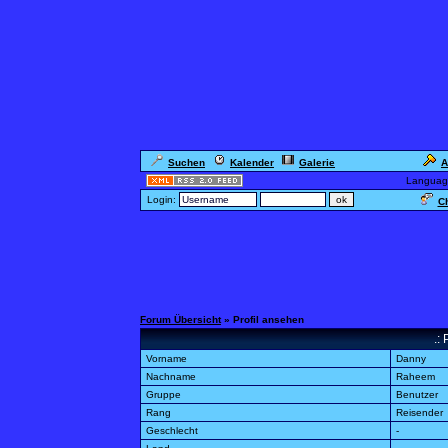
Suchen
Kalender
Galerie
A
Languag
Login:
Ch
Forum Übersicht
» Profil ansehen
.:
Vorname
Danny
Nachname
Raheem
Gruppe
Benutzer
Rang
Reisender
Geschlecht
-