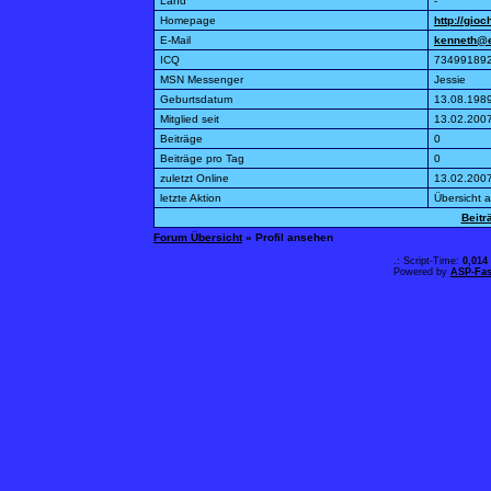
Land
-
Homepage
http://gioc
E-Mail
kenneth@
ICQ
73499189
MSN Messenger
Jessie
Geburtsdatum
13.08.198
Mitglied seit
13.02.200
Beiträge
0
Beiträge pro Tag
0
zuletzt Online
13.02.200
letzte Aktion
Übersicht 
Beitr
Forum Übersicht
» Profil ansehen
.: Script-Time:
0,014
Powered by
ASP-Fas