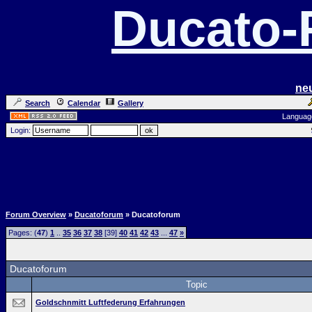
Ducato
ne
Search
Calendar
Gallery
Languag
Login:
Forum Overview
»
Ducatoforum
» Ducatoforum
Pages: (
47
)
1
..
35
36
37
38
[39]
40
41
42
43
...
47
»
Ducatoforum
Topic
Goldschnmitt Luftfederung Erfahrungen