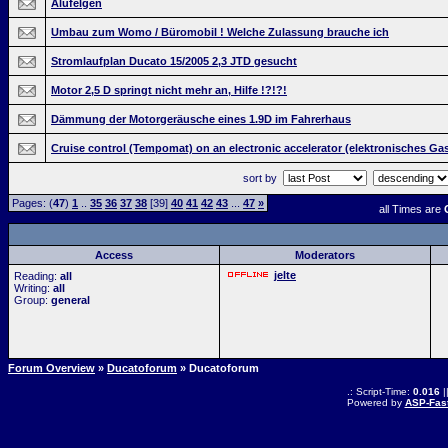
Alufelgen
Umbau zum Womo / Büromobil ! Welche Zulassung brauche ich
Stromlaufplan Ducato 15/2005 2,3 JTD gesucht
Motor 2,5 D springt nicht mehr an, Hilfe !?!?!
Dämmung der Motorgeräusche eines 1.9D im Fahrerhaus
Cruise control (Tempomat) on an electronic accelerator (elektronisches Ga
sort by
Pages: (
47
)
1
..
35
36
37
38
[39]
40
41
42
43
...
47
»
all Times are
Access
Moderators
jelte
Reading:
all
Writing:
all
Group:
general
Forum Overview
»
Ducatoforum
» Ducatoforum
.: Script-Time:
0.016
|
Powered by
ASP-Fas