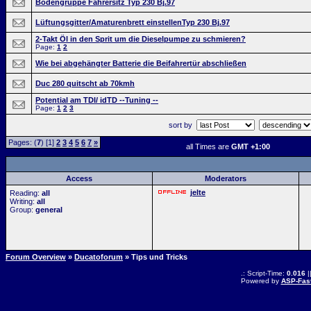
Bodengruppe Fahrersitz Typ 230 Bj.97
Lüftungsgitter/Amaturenbrett einstellenTyp 230 Bj.97
2-Takt Öl in den Sprit um die Dieselpumpe zu schmieren?
Page:
1
2
Wie bei abgehängter Batterie die Beifahrertür abschließen
Duc 280 quitscht ab 70kmh
Potential am TDI/ idTD --Tuning --
Page:
1
2
3
sort by
Pages: (
7
) [1]
2
3
4
5
6
7
»
all Times are
GMT +1:00
Access
Moderators
jelte
Reading:
all
Writing:
all
Group:
general
Forum Overview
»
Ducatoforum
» Tips und Tricks
.: Script-Time:
0.016
|
Powered by
ASP-Fas