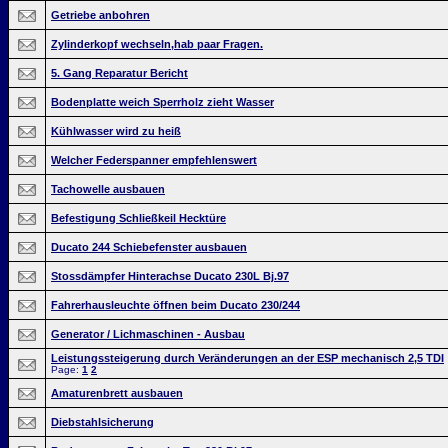
Getriebe anbohren
Zylinderkopf wechseln,hab paar Fragen.
5. Gang Reparatur Bericht
Bodenplatte weich Sperrholz zieht Wasser
Kühlwasser wird zu heiß
Welcher Federspanner empfehlenswert
Tachowelle ausbauen
Befestigung Schließkeil Hecktüre
Ducato 244 Schiebefenster ausbauen
Stossdämpfer Hinterachse Ducato 230L Bj.97
Fahrerhausleuchte öffnen beim Ducato 230/244
Generator / Lichmaschinen - Ausbau
Leistungssteigerung durch Veränderungen an der ESP mechanisch 2,5 TDI
Page:
1
2
Amaturenbrett ausbauen
Diebstahlsicherung