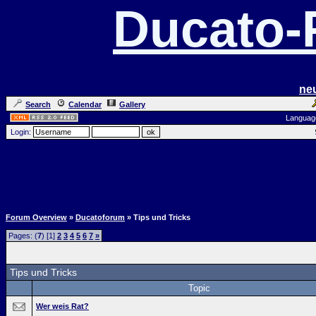
Ducato
ne
Search
Calendar
Gallery
Languag
Login:
Forum Overview
»
Ducatoforum
» Tips und Tricks
Pages: (
7
) [1]
2
3
4
5
6
7
»
Tips und Tricks
Topic
Wer weis Rat?