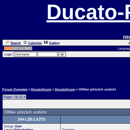
Ducato
ne
Search
Calendar
Gallery
Languag
Login:
Forum Overview
»
Ducatoforum
»
Ducatoforum
» Ölfilter plötzlich undicht
Pages: (
1
) [1]
»
Ölfilter plötzlich undicht
244-L2B-2,8JTD
Group:
User
Level:
Vielschreiber
Tagchen,