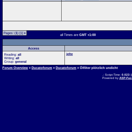
Pages: (
1
) [1]
»
all Times are
GMT +1:00
Access
jelte
Reading:
all
Writing:
all
Group:
general
Forum Overview
»
Ducatoforum
»
Ducatoforum
» Ölfilter plötzlich undicht
.: Script-Time:
0.023
|
Powered by
ASP-Fas