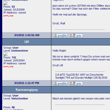
jetzt eiere ich schon 20TKM mit dem Ölfilter du
Posts:
53
Ist das normal? Oder hat sich der Filter vielle
Joined: 3/13/2009
IP-Address: saved
Helft mir mal auf die Sprünge.
Gruß, Ralf
3/1/2011 1:02:52 AM
Ulf
Group:
User
Level:
Ureinwohner
Hallo Ralph
Wo ist er denn undicht ? Hast Du schon mal ver
Posts:
741
könnte man doch einfach gegen einen neuen ta
Joined: 10/5/2004
IP-Address: saved
Gruß Ulf
2,8 idTD Typ230 BJ 1997 ist Geschichte
Sunlight T64 auf Ducato Multijet 130 Bj 2016
3/1/2011 1:12:47 PM
Karmanngipsy
Group:
User
Level:
Vielschreiber
Mach am besten gleich nen neuen rein,oder ver
Posts:
96