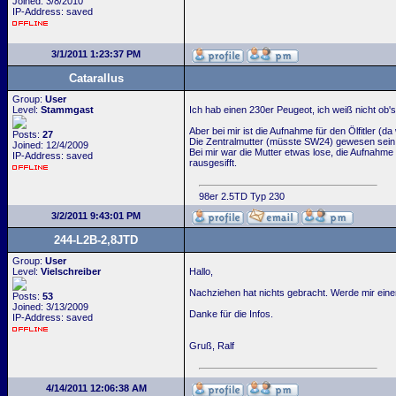
Joined: 3/8/2010
IP-Address: saved
3/1/2011 1:23:37 PM
Catarallus
Group:
User
Level:
Stammgast
Ich hab einen 230er Peugeot, ich weiß nicht ob'
Aber bei mir ist die Aufnahme für den Ölfitler (
Posts:
27
Die Zentralmutter (müsste SW24) gewesen sein si
Joined: 12/4/2009
Bei mir war die Mutter etwas lose, die Aufnah
IP-Address: saved
rausgesifft.
98er 2.5TD Typ 230
3/2/2011 9:43:01 PM
244-L2B-2,8JTD
Group:
User
Level:
Vielschreiber
Hallo,
Nachziehen hat nichts gebracht. Werde mir ein
Posts:
53
Joined: 3/13/2009
Danke für die Infos.
IP-Address: saved
Gruß, Ralf
4/14/2011 12:06:38 AM