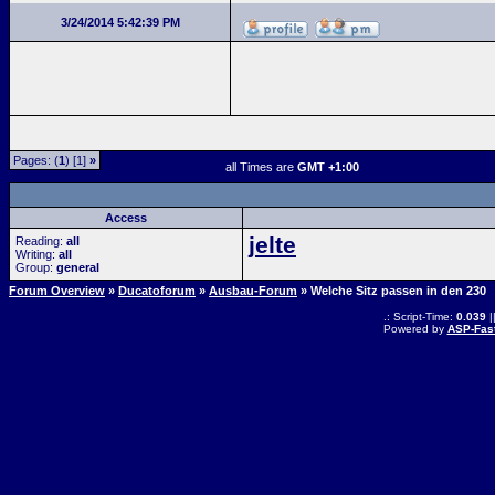
3/24/2014 5:42:39 PM
Pages: (
1
) [1]
»
all Times are
GMT +1:00
Access
jelte
Reading:
all
Writing:
all
Group:
general
Forum Overview
»
Ducatoforum
»
Ausbau-Forum
» Welche Sitz passen in den 230
.: Script-Time:
0.039
|
Powered by
ASP-Fas