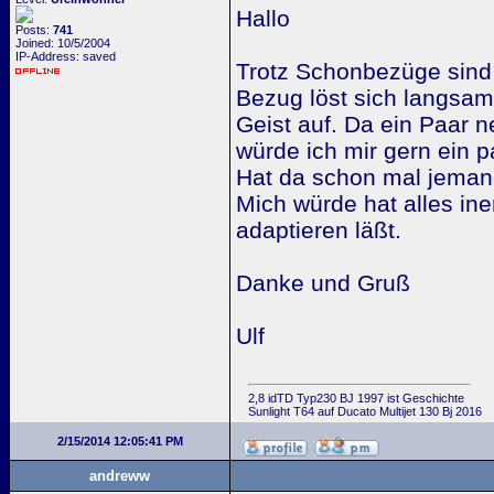
Hallo
Posts:
741
Joined: 10/5/2004
IP-Address: saved
Trotz Schonbezüge sind d
Bezug löst sich langsam 
Geist auf. Da ein Paar 
würde ich mir gern ein p
Hat da schon mal jeman
Mich würde hat alles in
adaptieren läßt.
Danke und Gruß
Ulf
2,8 idTD Typ230 BJ 1997 ist Geschichte
Sunlight T64 auf Ducato Multijet 130 Bj 2016
2/15/2014 12:05:41 PM
andreww