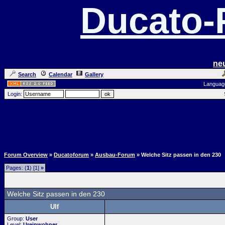
Ducato
ne
Search
Calendar
Gallery
Languag
Login:
Forum Overview
»
Ducatoforum
»
Ausbau-Forum
» Welche Sitz passen in den 230
Pages: (
1
) [1]
»
Welche Sitz passen in den 230
Ulf
Group:
User
Level:
Ureinwohner