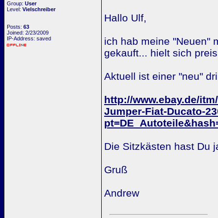
Group:
User
Level:
Vielschreiber
Hallo Ulf,
Posts:
63
Joined: 2/23/2009
IP-Address: saved
ich hab meine "Neuen" 
gekauft... hielt sich pre
Aktuell ist einer "neu" dr
http://www.ebay.de/itm
Jumper-Fiat-Ducato-2
pt=DE_Autoteile&hash
Die Sitzkästen hast Du j
Gruß
Andrew