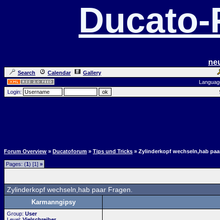
Ducato
ne
Search
Calendar
Gallery
Languag
Login:
Forum Overview
»
Ducatoforum
»
Tips und Tricks
» Zylinderkopf wechseln,hab paa
Pages: (
1
) [1]
»
Zylinderkopf wechseln,hab paar Fragen.
Karmanngipsy
Group:
User
Level:
Vielschreiber