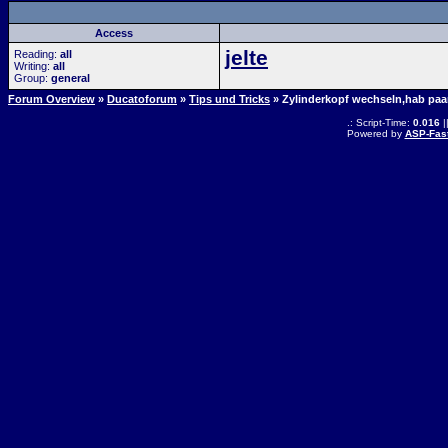
Access
jelte
Reading:
all
Writing:
all
Group:
general
Forum Overview
»
Ducatoforum
»
Tips und Tricks
» Zylinderkopf wechseln,hab paa
.: Script-Time:
0.016
|
Powered by
ASP-Fas