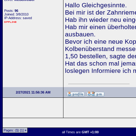
Hallo Gleichgesinnte.
Posts:
96
Bei mir ist der Zahnri
Joined: 3/8/2010
IP-Address: saved
Hab ihn wieder neu einge
Hab mir einen überholte
ausbauen.
Bevor ich eine neue Kopf
Kolbenüberstand messe
1,50 bestellen, sagte de
Hat das schon mal jema
loslegen Informiere ich m
2/27/2021 11:56:36 AM
Pages: (
1
) [1]
»
all Times are
GMT +1:00