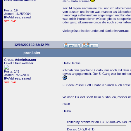
also - hallo ersmaa
...
zeit 14 tagen sind meine frau und ich stolze besi
Posts:
19
von aussen und innen was man so als laie sehen k
Joined: 11/25/2004
hanomag) selbstausbau angefangen und bin dann 
IP-Address: saved
was mich interessieren würde: gibt es so spezie
oder ganz allgemeine dinge die euch so einfalle
vielle grüsse in die runde und danke im vorraus 
12/16/2004 12:33:42 PM
prankster
Group:
Administrator
Level:
Ureinwohner
Hallo Henkie,
ich hab den gleichen Ducato, nur noch mit dem a
Posts:
143
etwas angegammelt. Der 5. Gang war bei mir sch
Joined: 7/22/2004
IP-Address: saved
Für den Pössl Duett L habe ich mich auch entsc
Wünsch Dir viel Spaß beim ausbauen, meiner ist 
Gruß
Heiko
edited by prankster on 12/16/2004 4:50:49 P
Ducato 14 2,8 idTD