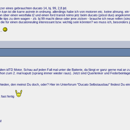
tzer eines gebrauchten ducato 14, bj. 99, 2,8 jtd.
an ist die karre astrein in ordnung. allerdings habe ich von motoren etc. keine ahnung. ein w
über einen westfalia t2 und einen ford transit reimo jetz beim ducato (pössl duo) angekom
lle tips zu dem wagen - zb. bj 99 macht diese oder jene zicken - brauche ich neue reifen (si
n die für einen ducatoneuling interessant bzw. wichtig sein könnten? wo muss ich, besonders 
...
lten idTD Motor. Schau auf jeden Fall mal unter die Batterie, da fängt er ganz gerne mal an 
on zum 2. mal kaputt (sprang immer wieder raus). Jetzt sind Querlenker und Federbeinlage
hieden, den meinst Du doch, oder? Hier im Unterforum "Ducato Selbstausbau" findest Du ei
fast fertig
M