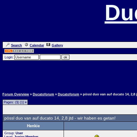
Du
Search
Calendar
Gallery
Login:
Forum Overview
»
Ducatoforum
»
Ducatoforum
» pössl duo van auf ducato 14, 2,8 
Pages: (
1
) [1]
»
pössl duo van auf ducato 14, 2,8 jtd - wir haben es getan!
Henkie
Group:
User
Level:
Junior Member