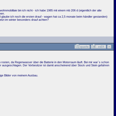
ohnmobillaie bin ich nicht - ich habe 1985 mit einem mb 206 d (eigentlich der alte
men.
nd glaube ich noch die ersten drauf - wagen hat ca 2,5 monate beim händler gestanden)
jetzt im winter besonders drauf achten?
zu rosten, da Regenwasser über die Batterie in den Motorraum läuft. Bei mir war`s schon
r ausgeschlagen. Der Vorbesitzer ist damit anscheinend über Stock und Stein gefahren
nige Bilder von meinem Ausbau.