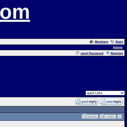
com
Members
Stats
Admin
send Password
Register