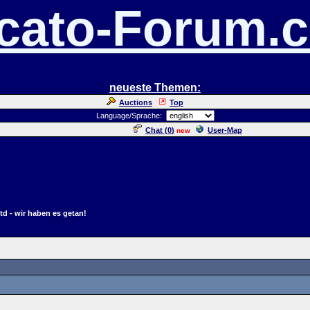
cato-Forum.
neueste Themen:
Auctions
Top
Language/Sprache:
Chat (
0
)
User-Map
new
jtd - wir haben es getan!