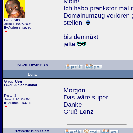
Moin!
Ich habe prankster mal d
Domainumzug verloren ge
Posts:
508
stellen.
Joined: 10/28/2004
IP-Address: saved
bis demnäxt
jelte
1/20/2007 8:50:05 AM
Lenz
Group:
User
Level:
Junior Member
Morgen
Posts:
3
Das wäre super
Joined: 1/18/2007
IP-Address: saved
Danke
Gruß Lenz
1/20/2007 11:10:14 AM