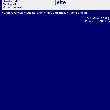
jelte
Reading:
all
Writing:
all
Group:
general
Forum Overview
»
Ducatoforum
»
Tips und Tricks
» Tacho umbau
.: Script-Time:
0.031
||
Powered by
ASP-Fas