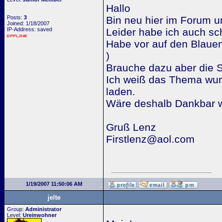
Hallo
Posts:
3
Bin neu hier im Forum u
Joined: 1/18/2007
IP-Address: saved
Leider habe ich auch sc
Habe vor auf den Blaue
)
Brauche dazu aber die S
Ich weiß das Thema wurde
laden.
Wäre deshalb Dankbar w
Gruß Lenz
Firstlenz@aol.com
1/19/2007 11:50:06 AM
jelte
Group:
Administrator
Level:
Ureinwohner