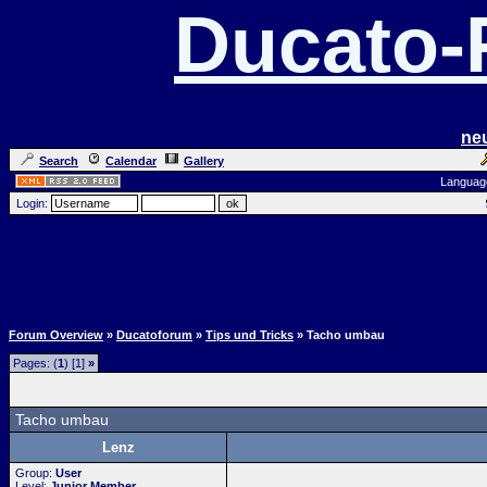
Ducato
ne
Search
Calendar
Gallery
Languag
Login:
Forum Overview
»
Ducatoforum
»
Tips und Tricks
» Tacho umbau
Pages: (
1
) [1]
»
Tacho umbau
Lenz
Group:
User
Level:
Junior Member