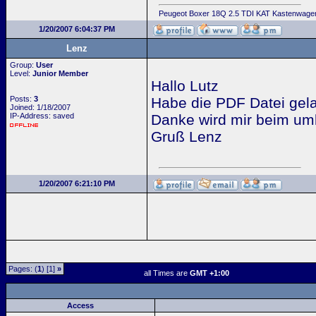
Peugeot Boxer 18Q 2.5 TDI KAT Kastenwage
1/20/2007 6:04:37 PM
Lenz
Group:
User
Level:
Junior Member
Hallo Lutz
Posts:
3
Habe die PDF Datei gel
Joined: 1/18/2007
IP-Address: saved
Danke wird mir beim umb
Gruß Lenz
1/20/2007 6:21:10 PM
Pages: (
1
) [1]
»
all Times are
GMT +1:00
Access