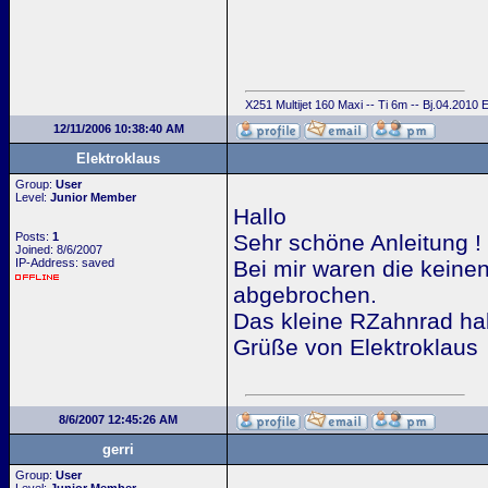
X251 Multijet 160 Maxi -- Ti 6m -- Bj.04.2010
12/11/2006 10:38:40 AM
Elektroklaus
Group:
User
Level:
Junior Member
Hallo
Posts:
1
Sehr schöne Anleitung !
Joined: 8/6/2007
IP-Address: saved
Bei mir waren die keine
abgebrochen.
Das kleine RZahnrad ha
Grüße von Elektroklaus
8/6/2007 12:45:26 AM
gerri
Group:
User