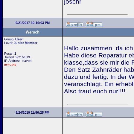
joschr
9/21/2017 10:19:03 PM
Wersch
Group:
User
Level:
Junior Member
Hallo zusammen, da ich g
Posts:
1
Habe diese Reparatur eb
Joined: 9/21/2019
IP-Address: saved
klasse,dass sie mir die F
Den Satz Zahnräder habe
dazu und fertig. In der
veranschlagt. Ein erhebli
Also traut euch nur!!!!
9/24/2019 11:56:25 PM