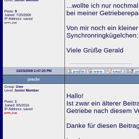
Level:
Junior Member
...wollte ich nur nochma
Posts:
9
bei meiner Getrieberepa
Joined: 7/20/2008
IP-Address: saved
Von mir noch ein kleine
Synchronringkügelchen:
Viele Grüße Gerald
10/23/2008 2:47:20 PM
joschr
Group:
User
Level:
Junior Member
Hallo!
Posts:
1
Ist zwar ein älterer Bei
Joined: 8/5/2016
IP-Address: saved
Getriebe nach diesem V
Danke für diesen Beitrag 