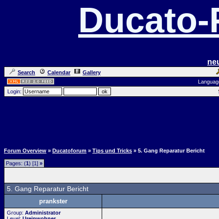
Ducato
ne
Search
Calendar
Gallery
Languag
Login:
Forum Overview
»
Ducatoforum
»
Tips und Tricks
» 5. Gang Reparatur Bericht
Pages: (
1
) [1]
»
5. Gang Reparatur Bericht
prankster
Group:
Administrator
Level:
Ureinwohner