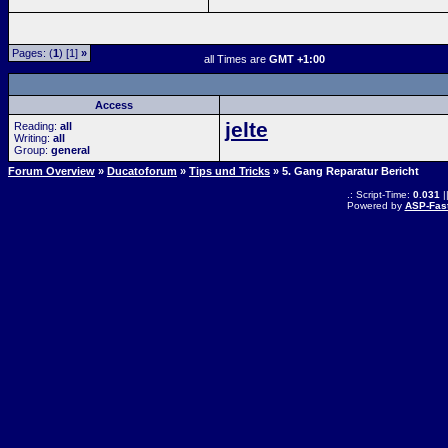
Pages: (
1
) [1]
»
all Times are
GMT +1:00
Access
jelte
Reading:
all
Writing:
all
Group:
general
Forum Overview
»
Ducatoforum
»
Tips und Tricks
» 5. Gang Reparatur Bericht
.: Script-Time:
0.031
|
Powered by
ASP-Fas