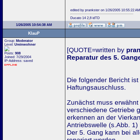
edited by prankster on 1/26/2005 10:55:22 AM
Ducato 14 2,8 idTD
1/26/2005 10:54:38 AM
KlauP
Group:
Moderator
Level:
Ureinwohner
[QUOTE=written by
pran
Posts:
908
Reparatur des 5. Gange
Joined: 7/29/2004
IP-Address: saved
Die folgender Bericht is
Haftungsauschluss.
Zunächst muss erwähnt w
verschiedene Getriebe g
erkennen an der Vierkan
Antriebswelle (s.Abb. 1)
Der 5. Gang kann bei al
repariert werden.