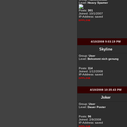
Level:
Heavy Spamer
Posts:
301
Joined: 10/1/2007
IP-Address: saved
4/10/2008 9:03:19 PM
Skyline
Group:
User
Level:
Bekommt nich genung
Posts:
114
Joined: 1/12/2008
IP-Address: saved
4/10/2008 10:35:43 PM
Joker
Group:
User
Level:
Dauer Poster
Posts:
96
Joined: 2/9/2008
IP-Address: saved