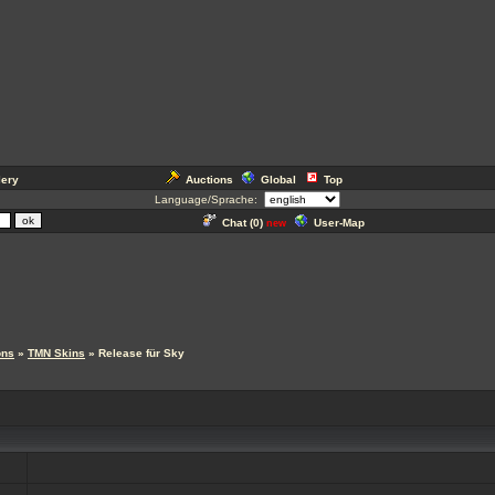
lery
Auctions
Global
Top
Language/Sprache:
Chat (
0
)
User-Map
new
ons
»
TMN Skins
» Release für Sky