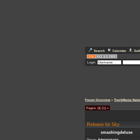
Search
Calendar
Gal
Login:
Forum Overview
»
TrackMania Nati
Pages: (
1
) [1]
»
Release für Sky
smashingdeluxe
Group:
Administrator