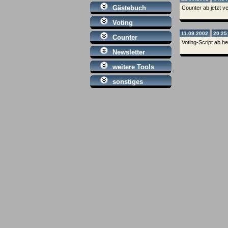
Gästebuch
Counter ab jetzt v
Voting
11.09.2002
20:25
Counter
Voting-Script ab h
Newsletter
weitere Tools
sonstiges