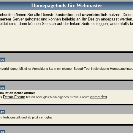
Homepagetools für Webmaster
ebseite können Sie alle Dienste
kostenlos
und
unverbindlich
nutzen. Diese
serem
Server gehostet und können beliebig an
Ihr
Design angepasst werden
ldet sind, dann können Sie sich auf der linken Seite einloggen, andernfalls 
.
:00
etverbindung! Mit einer Anmeldung kann ein eigener Speed-Test in die eigene Homepage integ
:00
m ist ab heute online!
Demo-Forum
anmelden
as
testen oder gleich ein eigenes Gratis-Forum
:42
em
fertiggestellt und ab jetzt verfügbar.
:38