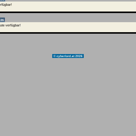
erfügbar!
:36
eute verfügbar!
© cyberlord.at 2026