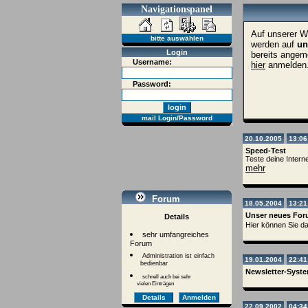
Navigationspanel
Auf unserer W
bitte auswählen
werden auf
un
Login
bereits angeme
Username:
hier
anmelden
Password:
mail Login/Password
20.10.2005
13:06
Speed-Test
Teste deine Intern
mehr
Forum
18.05.2004
13:21
Unser neues Foru
Details
Hier können Sie d
sehr umfangreiches
Forum
Administration ist einfach
19.01.2004
22:41
bedienbar
Newsletter-Syst
schnell auch bei sehr
vielen Einträgen
Details
Anmelden
22.09.2002
04:34