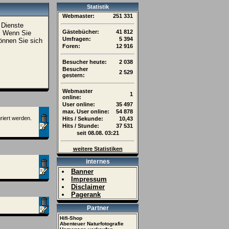
Statistik
Webmaster:
251 331
 Dienste
Gästebücher:
41 812
. Wenn Sie
Umfragen:
5 394
können Sie sich
Foren:
12 916
Besucher heute:
2 038
Besucher
2 529
gestern:
Webmaster
1
online:
User online:
35 497
max. User online:
54 878
riert werden.
Hits / Sekunde:
10,43
Hits / Stunde:
37 531
seit 08.08. 03:21
weitere Statistiken
internes
Banner
Impressum
Disclaimer
Pagerank
Partner
Hifi-Shop
Abenteuer Naturfotografie