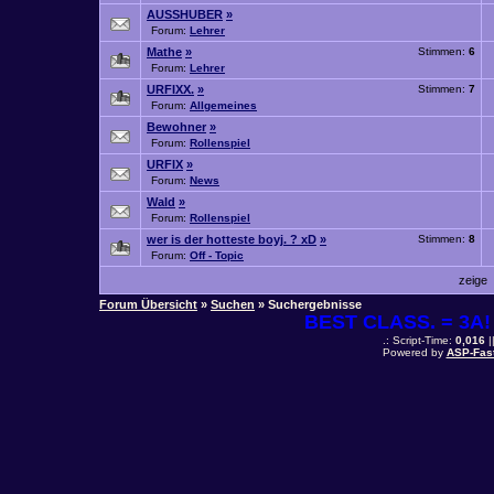
AUSSHUBER
»
Forum:
Lehrer
Mathe
»
Stimmen:
6
Forum:
Lehrer
URFIXX.
»
Stimmen:
7
Forum:
Allgemeines
Bewohner
»
Forum:
Rollenspiel
URFIX
»
Forum:
News
Wald
»
Forum:
Rollenspiel
wer is der hotteste boyj. ? xD
»
Stimmen:
8
Forum:
Off - Topic
zeige
Forum Übersicht
»
Suchen
» Suchergebnisse
BEST CLASS. = 3A! 
.: Script-Time:
0,016
|
Powered by
ASP-Fas