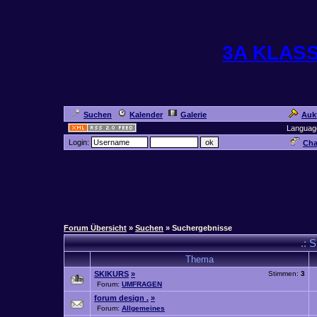
3A KLAS
Suchen
Kalender
Galerie
Auk
Languag
Login:
Cha
Forum Übersicht
»
Suchen
» Suchergebnisse
.: 
Thema
SKIKURS
»
Stimmen:
3
Forum:
UMFRAGEN
forum design .
»
Forum:
Allgemeines