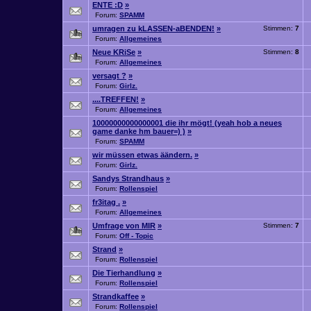
ENTE :D
»
Forum:
SPAMM
umragen zu kLASSEN-aBENDEN!
»
Stimmen:
7
Forum:
Allgemeines
Neue KRiSe
»
Stimmen:
8
Forum:
Allgemeines
versagt ?
»
Forum:
Girlz.
....TREFFEN!
»
Forum:
Allgemeines
10000000000000001 die ihr mögt! (yeah hob a neues
game danke hm bauer=) )
»
Forum:
SPAMM
wir müssen etwas äändern.
»
Forum:
Girlz.
Sandys Strandhaus
»
Forum:
Rollenspiel
fr3itag .
»
Forum:
Allgemeines
Umfrage von MIR
»
Stimmen:
7
Forum:
Off - Topic
Strand
»
Forum:
Rollenspiel
Die Tierhandlung
»
Forum:
Rollenspiel
Strandkaffee
»
Forum:
Rollenspiel