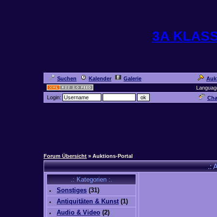
3A KLAS
Suchen
Kalender
Galerie
Auk
Languag
Login:
Cha
Forum Übersicht
» Auktions-Portal
.: 
.: Kategorien :.
Sonstiges
(
31
)
Antiquitäten & Kunst
(
1
)
Audio & Video
(
2
)