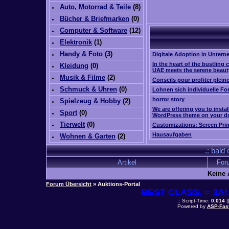
Auto, Motorrad & Teile
(
8
)
Bücher & Briefmarken
(0)
Computer & Software
(
12
)
Elektronik
(
1
)
Handy & Foto
(
3
)
Digitale Adoption in Unter
In the heart of the bustling c
Kleidung
(0)
UAE meets the serene beaut
Musik & Filme
(
2
)
Conseils pour profiter plei
Schmuck & Uhren
(0)
Lohnen sich individuelle Fo
horror story
Spielzeug & Hobby
(
2
)
We are offering you to insta
Sport
(0)
WordPress theme on your d
Tierwelt
(0)
Customizations: Screen Pri
Hausaufgaben
Wohnen & Garten
(
2
)
.: bald
Artikel
For
Keine 
Forum Übersicht
» Auktions-Portal
BEST CLASS. = 3A! 
.: Script-Time:
0,014
|
Powered by
ASP-Fas