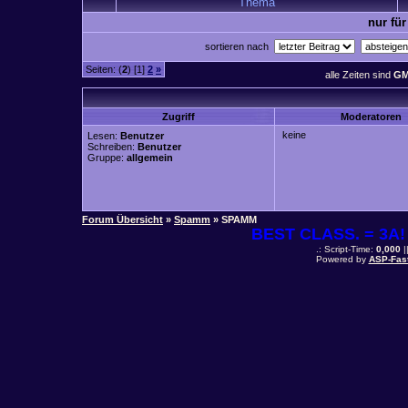
Thema
nur für
sortieren nach
Seiten: (
2
) [1]
2
»
alle Zeiten sind
GM
Zugriff
Moderatoren
keine
Lesen:
Benutzer
Schreiben:
Benutzer
Gruppe:
allgemein
Forum Übersicht
»
Spamm
» SPAMM
BEST CLASS. = 3A! 
.: Script-Time:
0,000
|
Powered by
ASP-Fas