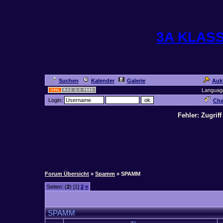
3A KLAS
Suchen
Kalender
Galerie
Auk
Languag
Login:
Cha
Fehler: Zugrif
Forum Übersicht
»
Spamm
» SPAMM
Seiten: (
2
) [1]
2
»
SPAMM