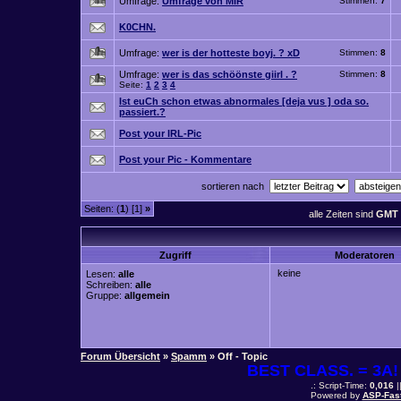
Umfrage:
Umfrage von MIR
Stimmen:
7
K0CHN.
Umfrage:
wer is der hotteste boyj. ? xD
Stimmen:
8
Umfrage:
wer is das schöönste giirl . ?
Stimmen:
8
Seite:
1
2
3
4
Ist euCh schon etwas abnormales [deja vus ] oda so.
passiert.?
Post your IRL-Pic
Post your Pic - Kommentare
sortieren nach
Seiten: (
1
) [1]
»
alle Zeiten sind
GMT 
Zugriff
Moderatoren
keine
Lesen:
alle
Schreiben:
alle
Gruppe:
allgemein
Forum Übersicht
»
Spamm
» Off - Topic
BEST CLASS. = 3A! 
.: Script-Time:
0,016
|
Powered by
ASP-Fas