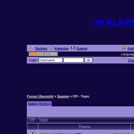
3A KLAS
Suchen
Kalender
Galerie
Auk
Languag
Login:
Cha
Forum Übersicht
»
Spamm
» Off - Topic
Seiten: (
1
) [1]
»
Off - Topic
Thema