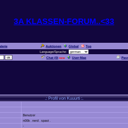
3A KLASSEN-FORUM..<33
lerie
Auktionen
Global
Top
Language/Sprache:
Chat (
0
)
User-Map
Pas
new
n
.: Profil von Kuuurti :.
Benutzer
n00b . nerd . spast .
-