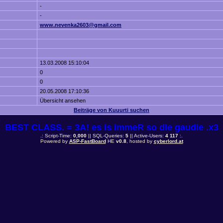
-
-
www.nevenka2603@gmail.com
13.03.2008 15:10:04
0
0
20.05.2008 17:10:36
Übersicht ansehen
Beiträge von Kuuurti suchen
n
BEST CLASS. = 3A! es is immeR so die gaudie .x3
.: Script-Time:
0,000
|| SQL-Queries:
5
|| Active-Users:
4 117
:.
Powered by
ASP-FastBoard
HE
v0.8
, hosted by
cyberlord.at