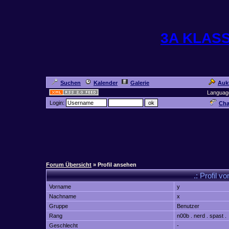
3A KLAS
Suchen
Kalender
Galerie
Auk
Languag
Login:
Cha
Forum Übersicht
» Profil ansehen
.: Profil v
Vorname
y
Nachname
x
Gruppe
Benutzer
Rang
n00b . nerd . spast .
Geschlecht
-