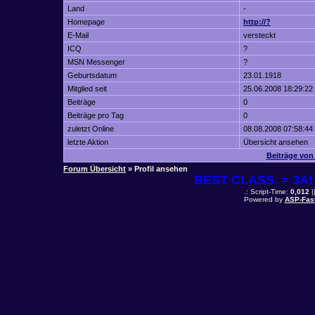
Land
-
Homepage
http://?
E-Mail
versteckt
ICQ
?
MSN Messenger
?
Geburtsdatum
23.01.1918
Mitglied seit
25.06.2008 18:29:22
Beiträge
0
Beiträge pro Tag
0
zuletzt Online
08.08.2008 07:58:44
letzte Aktion
Übersicht ansehen
Beiträge von
Forum Übersicht
» Profil ansehen
BEST CLASS. = 3A! 
.: Script-Time:
0,012
|
Powered by
ASP-Fas