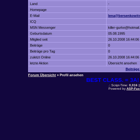
Land
-
Homepage
-
E-Mail
lena@bersenkowits
ICQ
MSN Messenger
killer-gurke@hotmai
Geburtsdatum
05.08.1995
Mitglied seit
26.10.2008 16:44:06
Beiträge
0
Beiträge pro Tag
0
zuletzt Online
26.10.2008 16:44:06
letzte Aktion
Übersicht ansehen
Beiträge
Forum Übersicht
» Profil ansehen
BEST CLASS. = 3A! 
.: Script-Time:
0,016
|
Powered by
ASP-Fas