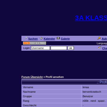
3A KLAS
Suchen
Kalender
Galerie
Auk
Languag
Login:
Cha
Forum Übersicht
» Profil ansehen
.: Prof
Vorname
lenaa
Nachname
bersenkowitsch
Gruppe
Benutzer
Rang
n00b . nerd . spast .
Geschlecht
-